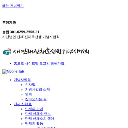
메뉴 건너뛰기
후원계좌
농협 301-0259-2506-21
사단법인 단재 신채호선생 기념사업회
홈으로
사이트맵
로그인
회원가입
기념사업회
인사말
기념사업회 소개
연혁
찾아오시는 길
단재 신채호
단재의 가계
단재 신채호 연보
단재 신채호의 생애
단재의 활동