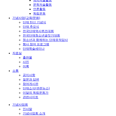
역사저술활동
문학저술활동
언론활동
독립운동
기념사업(교육/문화)
단재 탄신 기념식
단재 추모식
전국단재역사퀴즈대회
전국단재청소년글짓기대회
청소년과 함께하는 단재유적답사
행사 참여 프로그램
단재학술세미나
자료실
출판물
사진
어록
소통
공지사항
질문과 답변
참여게시판
단재소식(관련뉴스)
이달의 독립운동가
관련사이트
기념사업회
인사말
기념사업회 소개