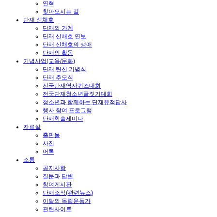
연혁
찾아오시는 길
단재 신채호
단재의 가계
단재 신채호 연보
단재 신채호의 생애
단재의 활동
기념사업(교육/문화)
단재 탄신 기념식
단재 추모식
전국단재역사퀴즈대회
전국단재청소년글짓기대회
청소년과 함께하는 단재유적답사
행사 참여 프로그램
단재학술세미나
자료실
출판물
사진
어록
소통
공지사항
질문과 답변
참여게시판
단재소식(관련뉴스)
이달의 독립운동가
관련사이트