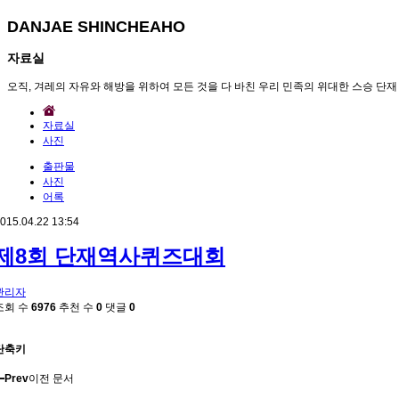
DANJAE SHINCHEAHO
자료실
오직, 겨레의 자유와 해방을 위하여 모든 것을 다 바친 우리 민족의 위대한 스승 단재
자료실
사진
출판물
사진
어록
015.04.22 13:54
제8회 단재역사퀴즈대회
관리자
조회 수
6976
추천 수
0
댓글
0
단축키
Prev
이전 문서