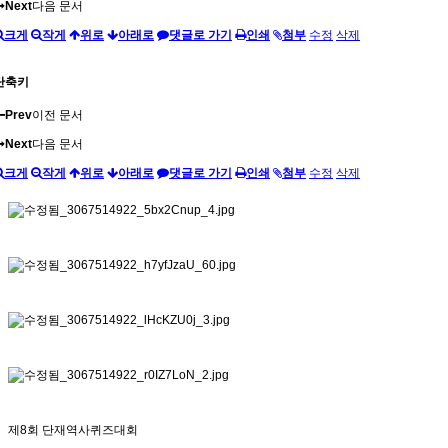
Next
다음 문서
크게
작게
위로
아래로
댓글로 가기
인쇄
첨부
수정
삭제
단축키
Prev
이전 문서
Next
다음 문서
크게
작게
위로
아래로
댓글로 가기
인쇄
첨부
수정
삭제
제8회 단재역사퀴즈대회