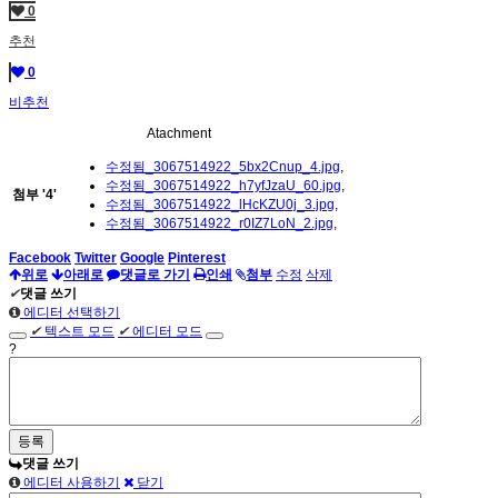
0
추천
0
비추천
Atachment
수정됨_3067514922_5bx2Cnup_4.jpg
,
수정됨_3067514922_h7yfJzaU_60.jpg
,
첨부
'
4
'
수정됨_3067514922_lHcKZU0j_3.jpg
,
수정됨_3067514922_r0IZ7LoN_2.jpg
,
Facebook
Twitter
Google
Pinterest
위로
아래로
댓글로 가기
인쇄
첨부
수정
삭제
✔
댓글 쓰기
에디터 선택하기
✔
텍스트 모드
✔
에디터 모드
?
댓글 쓰기
에디터 사용하기
닫기