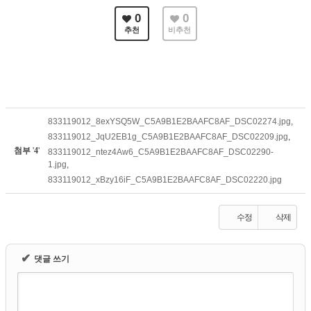
0
0
추천
비추천
833119012_8exYSQ5W_C5A9B1E2BAAFC8AF_DSC02274.jpg
,
833119012_JqU2EB1g_C5A9B1E2BAAFC8AF_DSC02209.jpg
,
첨부
'
4
'
833119012_ntez4Aw6_C5A9B1E2BAAFC8AF_DSC02290-
1.jpg
,
833119012_xBzy16iF_C5A9B1E2BAAFC8AF_DSC02220.jpg
수정
삭제
✔
댓글 쓰기