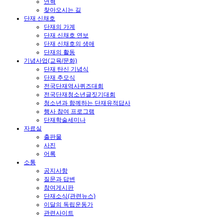
연혁
찾아오시는 길
단재 신채호
단재의 가계
단재 신채호 연보
단재 신채호의 생애
단재의 활동
기념사업(교육/문화)
단재 탄신 기념식
단재 추모식
전국단재역사퀴즈대회
전국단재청소년글짓기대회
청소년과 함께하는 단재유적답사
행사 참여 프로그램
단재학술세미나
자료실
출판물
사진
어록
소통
공지사항
질문과 답변
참여게시판
단재소식(관련뉴스)
이달의 독립운동가
관련사이트