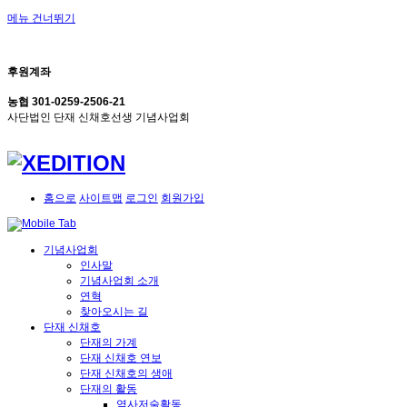
메뉴 건너뛰기
후원계좌
농협 301-0259-2506-21
사단법인 단재 신채호선생 기념사업회
홈으로
사이트맵
로그인
회원가입
기념사업회
인사말
기념사업회 소개
연혁
찾아오시는 길
단재 신채호
단재의 가계
단재 신채호 연보
단재 신채호의 생애
단재의 활동
역사저술활동