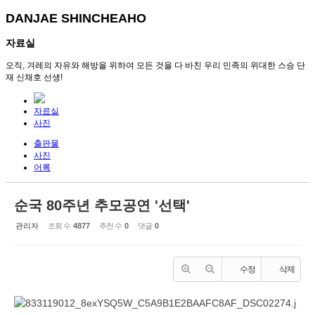
DANJAE SHINCHEAHO
자료실
오직, 겨레의 자유와 해방을 위하여 모든 것을 다 바친 우리 민족의 위대한 스승 단
재 신채호 선생!
자료실
사진
출판물
사진
어록
순국 80주년 추모공연 '선택'
관리자
조회 수
4877
추천 수
0
댓글
0
수정
삭제