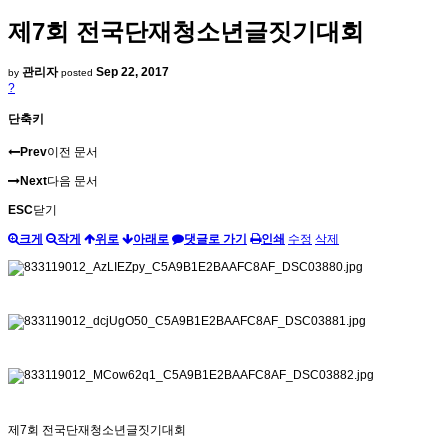
제7회 전국단재청소년글짓기대회
관리자
Sep 22, 2017
by
posted
?
단축키
Prev
이전 문서
Next
다음 문서
ESC
닫기
크게
작게
위로
아래로
댓글로 가기
인쇄
수정
삭제
제7회 전국단재청소년글짓기대회