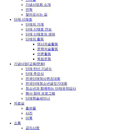
기념사업회 소개
연혁
찾아오시는 길
단재 신채호
단재의 가계
단재 신채호 연보
단재 신채호의 생애
단재의 활동
역사저술활동
문학저술활동
언론활동
독립운동
기념사업(교육/문화)
단재 탄신 기념식
단재 추모식
전국단재역사퀴즈대회
전국단재청소년글짓기대회
청소년과 함께하는 단재유적답사
행사 참여 프로그램
단재학술세미나
자료실
출판물
사진
어록
소통
공지사항