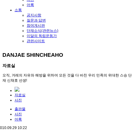
어록
소통
공지사항
질문과 답변
참여게시판
단재소식(관련뉴스)
이달의 독립운동가
관련사이트
DANJAE SHINCHEAHO
자료실
오직, 겨레의 자유와 해방을 위하여 모든 것을 다 바친 우리 민족의 위대한 스승 단
재 신채호 선생!
자료실
사진
출판물
사진
어록
010.09.29 10:22