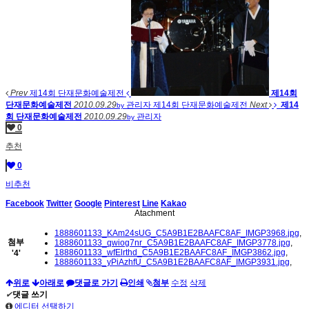
Prev
제14회 단재문화예술제전
제14회
단재문화예술제전
2010.09.29
관리자
제14회 단재문화예술제전
Next
제14
by
회 단재문화예술제전
2010.09.29
관리자
by
0
추천
0
비추천
Facebook
Twitter
Google
Pinterest
Line
Kakao
Atachment
1888601133_KAm24sUG_C5A9B1E2BAAFC8AF_IMGP3968.jpg
,
첨부
1888601133_qwiog7nr_C5A9B1E2BAAFC8AF_IMGP3778.jpg
,
1888601133_wfElrthd_C5A9B1E2BAAFC8AF_IMGP3862.jpg
,
'
4
'
1888601133_yPiAzhfU_C5A9B1E2BAAFC8AF_IMGP3931.jpg
,
위로
아래로
댓글로 가기
인쇄
첨부
수정
삭제
✔
댓글 쓰기
에디터 선택하기