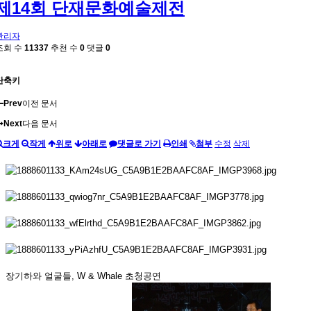
제14회 단재문화예술제전
관리자
조회 수
11337
추천 수
0
댓글
0
단축키
Prev
이전 문서
Next
다음 문서
크게
작게
위로
아래로
댓글로 가기
인쇄
첨부
수정
삭제
장기하와 얼굴들, W & Whale 초청공연