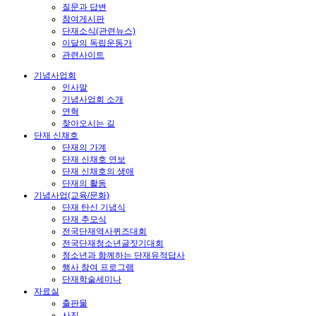
질문과 답변
참여게시판
단재소식(관련뉴스)
이달의 독립운동가
관련사이트
기념사업회
인사말
기념사업회 소개
연혁
찾아오시는 길
단재 신채호
단재의 가계
단재 신채호 연보
단재 신채호의 생애
단재의 활동
기념사업(교육/문화)
단재 탄신 기념식
단재 추모식
전국단재역사퀴즈대회
전국단재청소년글짓기대회
청소년과 함께하는 단재유적답사
행사 참여 프로그램
단재학술세미나
자료실
출판물
사진