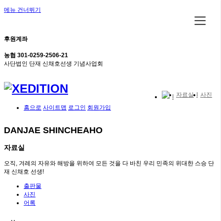
메뉴 건너뛰기
후원계좌
농협 301-0259-2506-21
사단법인 단재 신채호선생 기념사업회
자료실
사진
홈으로
사이트맵
로그인
회원가입
DANJAE SHINCHEAHO
자료실
오직, 겨레의 자유와 해방을 위하여 모든 것을 다 바친 우리 민족의 위대한 스승 단
재 신채호 선생!
출판물
사진
어록