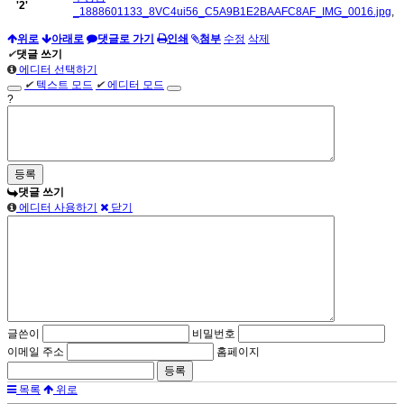
'
2
'
_1888601133_8VC4ui56_C5A9B1E2BAAFC8AF_IMG_0016.jpg
,
위로
아래로
댓글로 가기
인쇄
첨부
수정
삭제
✔
댓글 쓰기
에디터 선택하기
✔
텍스트 모드
✔
에디터 모드
?
댓글 쓰기
에디터 사용하기
닫기
글쓴이
비밀번호
이메일 주소
홈페이지
목록
위로