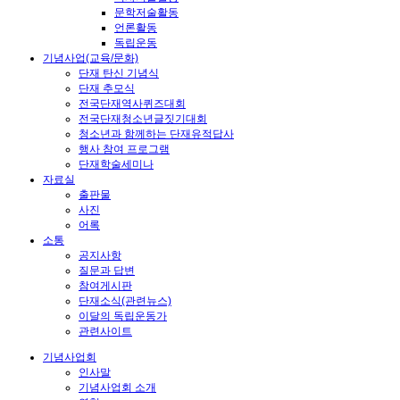
문학저술활동
언론활동
독립운동
기념사업(교육/문화)
단재 탄신 기념식
단재 추모식
전국단재역사퀴즈대회
전국단재청소년글짓기대회
청소년과 함께하는 단재유적답사
행사 참여 프로그램
단재학술세미나
자료실
출판물
사진
어록
소통
공지사항
질문과 답변
참여게시판
단재소식(관련뉴스)
이달의 독립운동가
관련사이트
기념사업회
인사말
기념사업회 소개