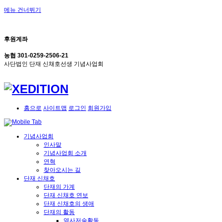
메뉴 건너뛰기
후원계좌
농협 301-0259-2506-21
사단법인 단재 신채호선생 기념사업회
홈으로
사이트맵
로그인
회원가입
기념사업회
인사말
기념사업회 소개
연혁
찾아오시는 길
단재 신채호
단재의 가계
단재 신채호 연보
단재 신채호의 생애
단재의 활동
역사저술활동