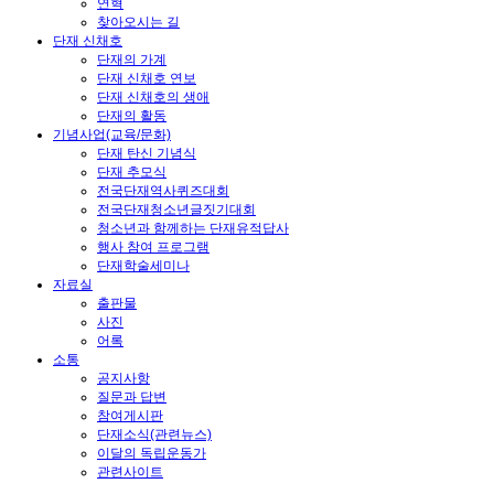
연혁
찾아오시는 길
단재 신채호
단재의 가계
단재 신채호 연보
단재 신채호의 생애
단재의 활동
기념사업(교육/문화)
단재 탄신 기념식
단재 추모식
전국단재역사퀴즈대회
전국단재청소년글짓기대회
청소년과 함께하는 단재유적답사
행사 참여 프로그램
단재학술세미나
자료실
출판물
사진
어록
소통
공지사항
질문과 답변
참여게시판
단재소식(관련뉴스)
이달의 독립운동가
관련사이트