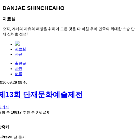
DANJAE SHINCHEAHO
자료실
오직, 겨레의 자유와 해방을 위하여 모든 것을 다 바친 우리 민족의 위대한 스승 단
재 신채호 선생!
자료실
사진
출판물
사진
어록
010.09.29 09:46
제13회 단재문화예술제전
관리자
조회 수
10817
추천 수
0
댓글
0
단축키
Prev
이전 문서