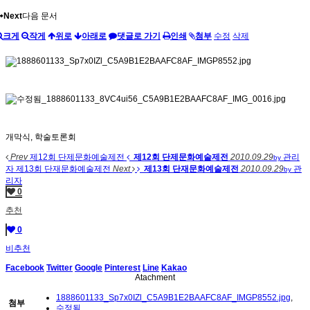
Next
다음 문서
크게
작게
위로
아래로
댓글로 가기
인쇄
첨부
수정
삭제
개막식, 학술토론회
Prev
제12회 단제문화예술제전
제12회 단제문화예술제전
2010.09.29
관리
by
자
제13회 단재문화예술제전
Next
제13회 단재문화예술제전
2010.09.29
관
by
리자
0
추천
0
비추천
Facebook
Twitter
Google
Pinterest
Line
Kakao
Atachment
1888601133_Sp7x0IZl_C5A9B1E2BAAFC8AF_IMGP8552.jpg
,
첨부
수정됨