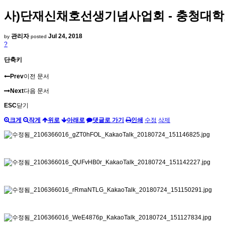
사)단재신채호선생기념사업회 - 충청대학
관리자
Jul 24, 2018
by
posted
?
단축키
Prev
이전 문서
Next
다음 문서
ESC
닫기
크게
작게
위로
아래로
댓글로 가기
인쇄
수정
삭제