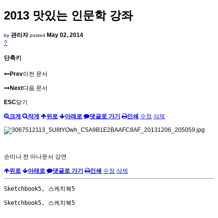
2013 맛있는 인문학 강좌
관리자
May 02, 2014
by
posted
?
단축키
Prev
이전 문서
Next
다음 문서
ESC
닫기
크게
작게
위로
아래로
댓글로 가기
인쇄
수정
삭제
손미나 전 아나운서 강연
위로
아래로
댓글로 가기
인쇄
수정
삭제
Sketchbook5, 스케치북5
Sketchbook5, 스케치북5