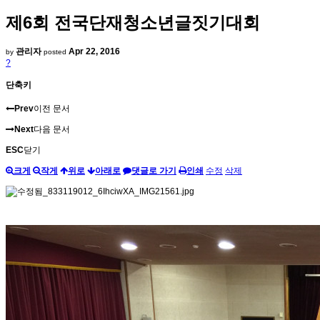
제6회 전국단재청소년글짓기대회
관리자
Apr 22, 2016
by
posted
?
단축키
Prev
이전 문서
Next
다음 문서
ESC
닫기
크게
작게
위로
아래로
댓글로 가기
인쇄
수정
삭제