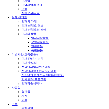
인사말
기념사업회 소개
연혁
찾아오시는 길
단재 신채호
단재의 가계
단재 신채호 연보
단재 신채호의 생애
단재의 활동
역사저술활동
문학저술활동
언론활동
독립운동
기념사업(교육/문화)
단재 탄신 기념식
단재 추모식
전국단재역사퀴즈대회
전국단재청소년글짓기대회
청소년과 함께하는 단재유적답사
행사 참여 프로그램
단재학술세미나
자료실
출판물
사진
어록
소통
공지사항