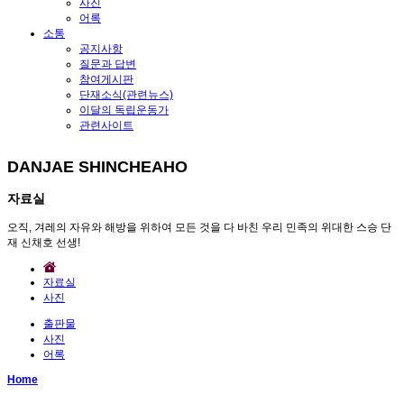
사진
어록
소통
공지사항
질문과 답변
참여게시판
단재소식(관련뉴스)
이달의 독립운동가
관련사이트
DANJAE SHINCHEAHO
자료실
오직, 겨레의 자유와 해방을 위하여 모든 것을 다 바친 우리 민족의 위대한 스승 단
재 신채호 선생!
자료실
사진
출판물
사진
어록
Home