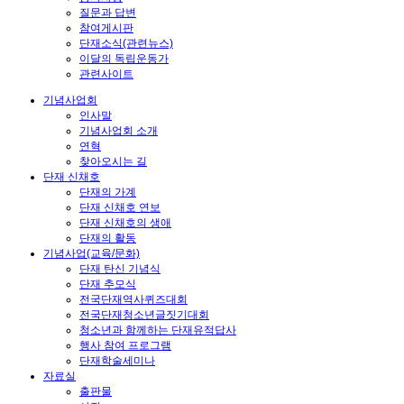
질문과 답변
참여게시판
단재소식(관련뉴스)
이달의 독립운동가
관련사이트
기념사업회
인사말
기념사업회 소개
연혁
찾아오시는 길
단재 신채호
단재의 가계
단재 신채호 연보
단재 신채호의 생애
단재의 활동
기념사업(교육/문화)
단재 탄신 기념식
단재 추모식
전국단재역사퀴즈대회
전국단재청소년글짓기대회
청소년과 함께하는 단재유적답사
행사 참여 프로그램
단재학술세미나
자료실
출판물