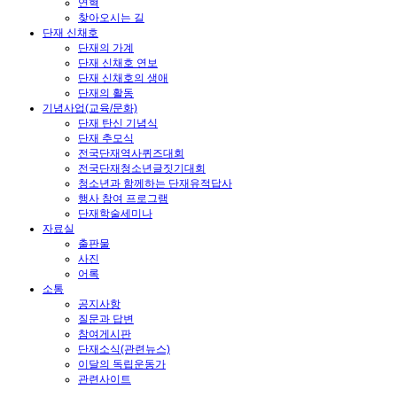
연혁
찾아오시는 길
단재 신채호
단재의 가계
단재 신채호 연보
단재 신채호의 생애
단재의 활동
기념사업(교육/문화)
단재 탄신 기념식
단재 추모식
전국단재역사퀴즈대회
전국단재청소년글짓기대회
청소년과 함께하는 단재유적답사
행사 참여 프로그램
단재학술세미나
자료실
출판물
사진
어록
소통
공지사항
질문과 답변
참여게시판
단재소식(관련뉴스)
이달의 독립운동가
관련사이트