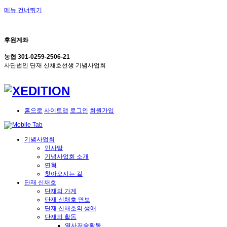
메뉴 건너뛰기
후원계좌
농협 301-0259-2506-21
사단법인 단재 신채호선생 기념사업회
홈으로
사이트맵
로그인
회원가입
기념사업회
인사말
기념사업회 소개
연혁
찾아오시는 길
단재 신채호
단재의 가계
단재 신채호 연보
단재 신채호의 생애
단재의 활동
역사저술활동