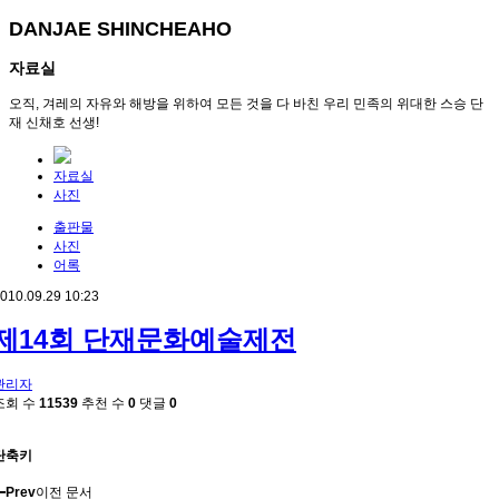
DANJAE SHINCHEAHO
자료실
오직, 겨레의 자유와 해방을 위하여 모든 것을 다 바친 우리 민족의 위대한 스승 단
재 신채호 선생!
자료실
사진
출판물
사진
어록
010.09.29 10:23
제14회 단재문화예술제전
관리자
조회 수
11539
추천 수
0
댓글
0
단축키
Prev
이전 문서