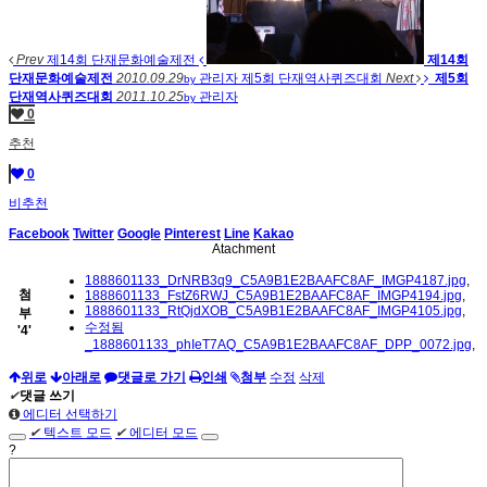
Prev
제14회 단재문화예술제전
제14회
단재문화예술제전
2010.09.29
관리자
제5회 단재역사퀴즈대회
Next
제5회
by
단재역사퀴즈대회
2011.10.25
관리자
by
0
추천
0
비추천
Facebook
Twitter
Google
Pinterest
Line
Kakao
Atachment
1888601133_DrNRB3q9_C5A9B1E2BAAFC8AF_IMGP4187.jpg
,
첨
1888601133_FstZ6RWJ_C5A9B1E2BAAFC8AF_IMGP4194.jpg
,
1888601133_RtQjdXOB_C5A9B1E2BAAFC8AF_IMGP4105.jpg
,
부
수정됨
'
4
'
_1888601133_phIeT7AQ_C5A9B1E2BAAFC8AF_DPP_0072.jpg
,
위로
아래로
댓글로 가기
인쇄
첨부
수정
삭제
✔
댓글 쓰기
에디터 선택하기
✔
텍스트 모드
✔
에디터 모드
?