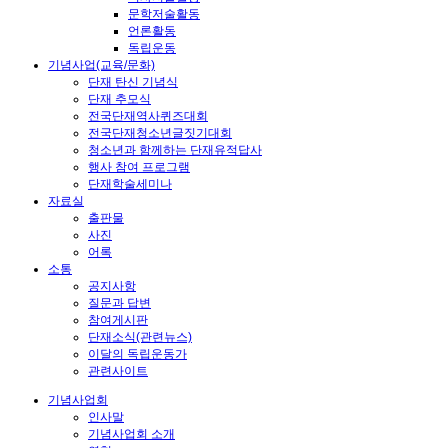
문학저술활동
언론활동
독립운동
기념사업(교육/문화)
단재 탄신 기념식
단재 추모식
전국단재역사퀴즈대회
전국단재청소년글짓기대회
청소년과 함께하는 단재유적답사
행사 참여 프로그램
단재학술세미나
자료실
출판물
사진
어록
소통
공지사항
질문과 답변
참여게시판
단재소식(관련뉴스)
이달의 독립운동가
관련사이트
기념사업회
인사말
기념사업회 소개