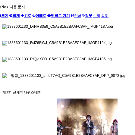
Next
다음 문서
크게
작게
위로
아래로
댓글로 가기
인쇄
첨부
수정
삭제
제3회 단재역사퀴즈대회