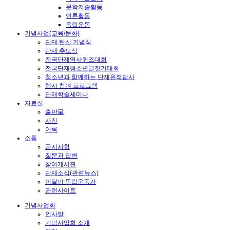
문학저술활동
언론활동
독립운동
기념사업(교육/문화)
단재 탄신 기념식
단재 추모식
전국단재역사퀴즈대회
전국단재청소년글짓기대회
청소년과 함께하는 단재유적답사
행사 참여 프로그램
단재학술세미나
자료실
출판물
사진
어록
소통
공지사항
질문과 답변
참여게시판
단재소식(관련뉴스)
이달의 독립운동가
관련사이트
기념사업회
인사말
기념사업회 소개