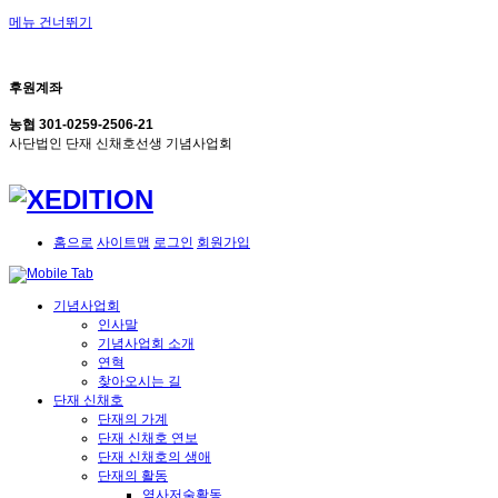
메뉴 건너뛰기
Sketchbook5, 스케치북5
후원계좌
농협 301-0259-2506-21
사단법인 단재 신채호선생 기념사업회
Sketchbook5, 스케치북5
홈으로
사이트맵
로그인
회원가입
기념사업회
인사말
기념사업회 소개
연혁
찾아오시는 길
단재 신채호
단재의 가계
단재 신채호 연보
단재 신채호의 생애
단재의 활동
역사저술활동