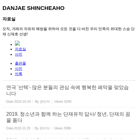
DANJAE SHINCHEAHO
자료실
오직, 겨레의 자유와 해방을 위하여 모든 것을 다 바친 우리 민족의 위대한 스승 단
재 신채호 선생!
자료실
사진
출판물
사진
어록
연극 '선택'- 많은 분들의 관심 속에 행복한 폐막을 맞았습
니다
Date
2019.10.24
By
관리자
Views
3249
2019. 청소년과 함께 하는 단재유적 답사/ 청년, 단재의 꿈
을 품다
Date
2019.11.25
By
관리자
Views
3386