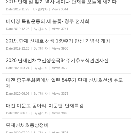
2019.단재 얼 찾기 역사 세미나-단재를 오늘에 새기다
Date
2019.11.25
By
관리자
Views
3844
베이징 독립운동의 세 불꽃- 청주 전시회
Date
2019.12.23
By
관리자
Views
3741
2019. 단재 신채호 선생 139주기 탄신 기념식 개최
Date
2019.12.23
By
관리자
Views
3930
2020 단재신채호선생순국84주기추모식관련사진
Date
2020.03.24
By
관리자
Views
3653
대전 중구문화원에서 열린 84주기 단재 신채호선생 추모
제
Date
2020.06.08
By
관리자
Views
3373
대전 이문고 동아리 '이문팬' 단재특강
Date
2020.06.15
By
관리자
Views
3818
단재신채호동상정비
Date
2020.07.29
By
관리자
Views
3526