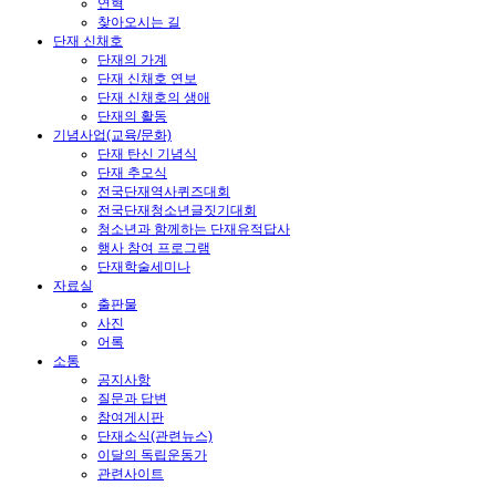
연혁
찾아오시는 길
단재 신채호
단재의 가계
단재 신채호 연보
단재 신채호의 생애
단재의 활동
기념사업(교육/문화)
단재 탄신 기념식
단재 추모식
전국단재역사퀴즈대회
전국단재청소년글짓기대회
청소년과 함께하는 단재유적답사
행사 참여 프로그램
단재학술세미나
자료실
출판물
사진
어록
소통
공지사항
질문과 답변
참여게시판
단재소식(관련뉴스)
이달의 독립운동가
관련사이트