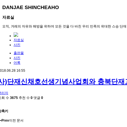
DANJAE SHINCHEAHO
자료실
오직, 겨레의 자유와 해방을 위하여 모든 것을 다 바친 우리 민족의 위대한 스승 단재
자료실
사진
출판물
사진
어록
018.06.28 16:55
사)단재신채호선생기념사업회와 충북단재
관리자
조회 수
3675
추천 수
0
댓글
0
단축키
Prev
이전 문서