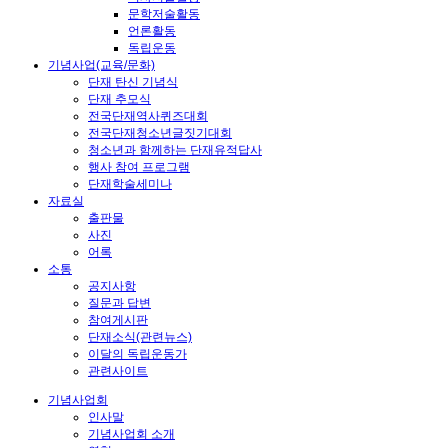
문학저술활동
언론활동
독립운동
기념사업(교육/문화)
단재 탄신 기념식
단재 추모식
전국단재역사퀴즈대회
전국단재청소년글짓기대회
청소년과 함께하는 단재유적답사
행사 참여 프로그램
단재학술세미나
자료실
출판물
사진
어록
소통
공지사항
질문과 답변
참여게시판
단재소식(관련뉴스)
이달의 독립운동가
관련사이트
기념사업회
인사말
기념사업회 소개