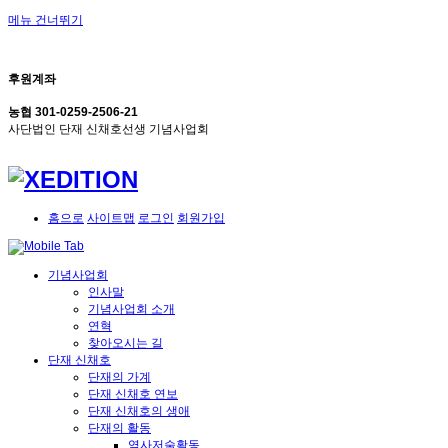
메뉴 건너뛰기
후원계좌
농협 301-0259-2506-21
사단법인 단재 신채호선생 기념사업회
홈으로
사이트맵
로그인
회원가입
기념사업회
인사말
기념사업회 소개
연혁
찾아오시는 길
단재 신채호
단재의 가계
단재 신채호 연보
단재 신채호의 생애
단재의 활동
역사저술활동