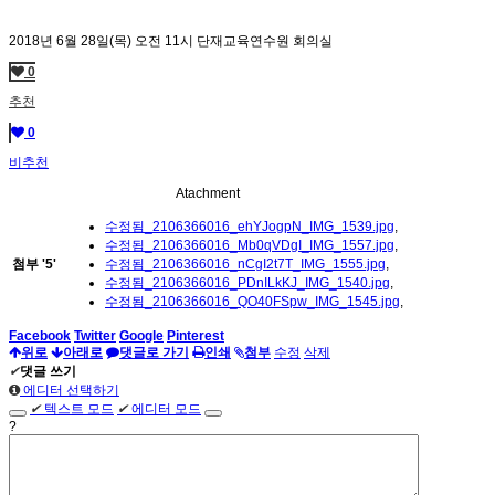
2018년 6월 28일(목) 오전 11시 단재교육연수원 회의실
0
추천
0
비추천
Atachment
수정됨_2106366016_ehYJogpN_IMG_1539.jpg
,
수정됨_2106366016_Mb0qVDgI_IMG_1557.jpg
,
첨부
'
5
'
수정됨_2106366016_nCgI2t7T_IMG_1555.jpg
,
수정됨_2106366016_PDnILkKJ_IMG_1540.jpg
,
수정됨_2106366016_QO40FSpw_IMG_1545.jpg
,
Facebook
Twitter
Google
Pinterest
위로
아래로
댓글로 가기
인쇄
첨부
수정
삭제
✔
댓글 쓰기
에디터 선택하기
✔
텍스트 모드
✔
에디터 모드
?