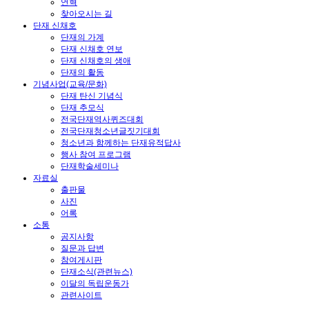
연혁
찾아오시는 길
단재 신채호
단재의 가계
단재 신채호 연보
단재 신채호의 생애
단재의 활동
기념사업(교육/문화)
단재 탄신 기념식
단재 추모식
전국단재역사퀴즈대회
전국단재청소년글짓기대회
청소년과 함께하는 단재유적답사
행사 참여 프로그램
단재학술세미나
자료실
출판물
사진
어록
소통
공지사항
질문과 답변
참여게시판
단재소식(관련뉴스)
이달의 독립운동가
관련사이트