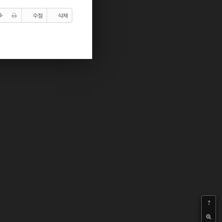
수정
삭제
?