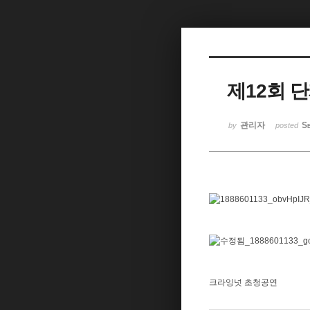
제12회 
관리자
Se
by
posted
크라잉넛 초청공연