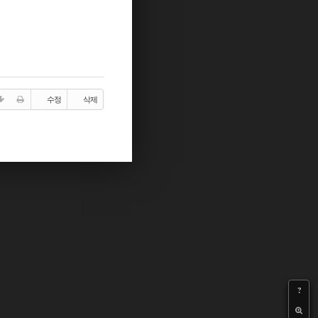
수정
삭제
?