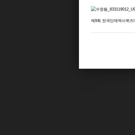
제9회 전국단재역사퀴즈