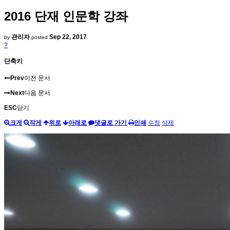
2016 단재 인문학 강좌
관리자
Sep 22, 2017
by
posted
?
단축키
Prev
이전 문서
Next
다음 문서
ESC
닫기
크게
작게
위로
아래로
댓글로 가기
인쇄
수정
삭제