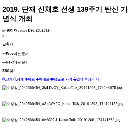
2019. 단재 신채호 선생 139주기 탄신 기
념식 개최
관리자
Dec 23, 2019
by
posted
?
단축키
Prev
이전 문서
Next
다음 문서
ESC
닫기
크게
작게
위로
아래로
댓글로 가기
인쇄
수정
삭제