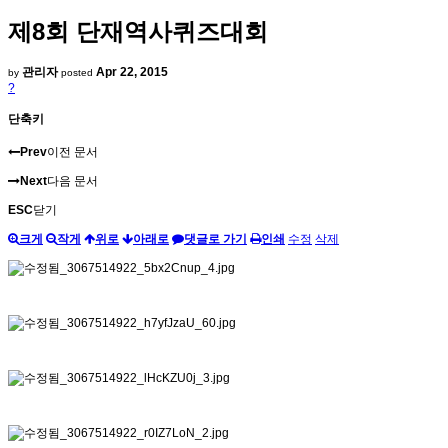
제8회 단재역사퀴즈대회
관리자
Apr 22, 2015
by
posted
?
단축키
Prev
이전 문서
Next
다음 문서
ESC
닫기
크게
작게
위로
아래로
댓글로 가기
인쇄
수정
삭제