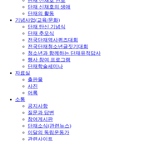
단재 신채호 연보
단재 신채호의 생애
단재의 활동
기념사업(교육/문화)
단재 탄신 기념식
단재 추모식
전국단재역사퀴즈대회
전국단재청소년글짓기대회
청소년과 함께하는 단재유적답사
행사 참여 프로그램
단재학술세미나
자료실
출판물
사진
어록
소통
공지사항
질문과 답변
참여게시판
단재소식(관련뉴스)
이달의 독립운동가
관련사이트