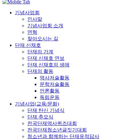
기념사업회
인사말
기념사업회 소개
연혁
찾아오시는 길
단재 신채호
단재의 가계
단재 신채호 연보
단재 신채호의 생애
단재의 활동
역사저술활동
문학저술활동
언론활동
독립운동
기념사업(교육/문화)
단재 탄신 기념식
단재 추모식
전국단재역사퀴즈대회
전국단재청소년글짓기대회
청소년과 함께하는 단재유적답사