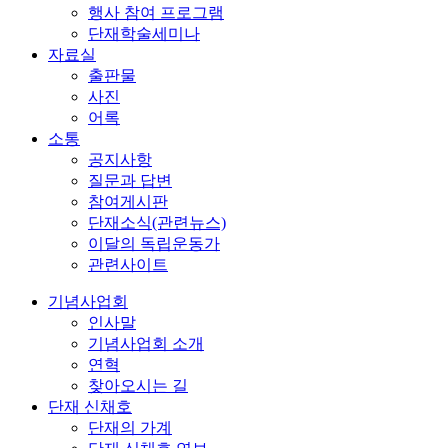
행사 참여 프로그램
단재학술세미나
자료실
출판물
사진
어록
소통
공지사항
질문과 답변
참여게시판
단재소식(관련뉴스)
이달의 독립운동가
관련사이트
기념사업회
인사말
기념사업회 소개
연혁
찾아오시는 길
단재 신채호
단재의 가계