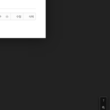
수정
삭제
?