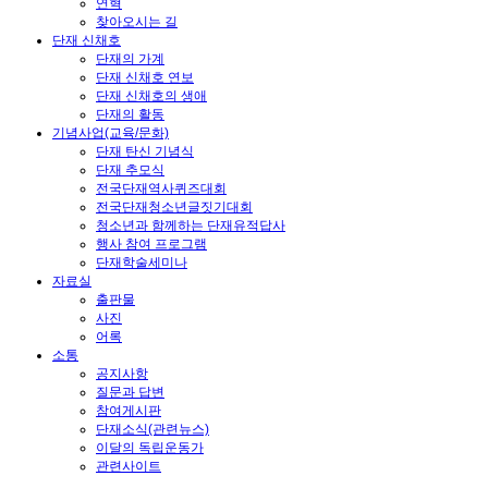
연혁
찾아오시는 길
단재 신채호
단재의 가계
단재 신채호 연보
단재 신채호의 생애
단재의 활동
기념사업(교육/문화)
단재 탄신 기념식
단재 추모식
전국단재역사퀴즈대회
전국단재청소년글짓기대회
청소년과 함께하는 단재유적답사
행사 참여 프로그램
단재학술세미나
자료실
출판물
사진
어록
소통
공지사항
질문과 답변
참여게시판
단재소식(관련뉴스)
이달의 독립운동가
관련사이트