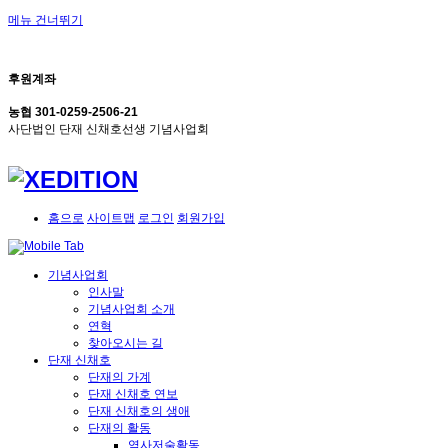
메뉴 건너뛰기
후원계좌
농협 301-0259-2506-21
사단법인 단재 신채호선생 기념사업회
홈으로
사이트맵
로그인
회원가입
기념사업회
인사말
기념사업회 소개
연혁
찾아오시는 길
단재 신채호
단재의 가계
단재 신채호 연보
단재 신채호의 생애
단재의 활동
역사저술활동