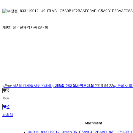
제9회 전국단재역사퀴즈대회
Prev
제8회 단재역사퀴즈대회
제8회 단재역사퀴즈대회
2015.04.22
관리자
특
by
0
추천
0
비추천
Atachment
수정됨_833119012_9jmehTI6_C5A9B1E2BAAFC8AF_C5A9B1E