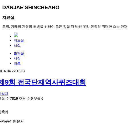
DANJAE SHINCHEAHO
자료실
오직, 겨레의 자유와 해방을 위하여 모든 것을 다 바친 우리 민족의 위대한 스승 단재
자료실
사진
출판물
사진
어록
016.04.22 18:37
제9회 전국단재역사퀴즈대회
관리자
조회 수
7819
추천 수
0
댓글
0
단축키
Prev
이전 문서