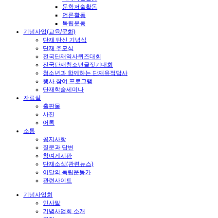
문학저술활동
언론활동
독립운동
기념사업(교육/문화)
단재 탄신 기념식
단재 추모식
전국단재역사퀴즈대회
전국단재청소년글짓기대회
청소년과 함께하는 단재유적답사
행사 참여 프로그램
단재학술세미나
자료실
출판물
사진
어록
소통
공지사항
질문과 답변
참여게시판
단재소식(관련뉴스)
이달의 독립운동가
관련사이트
기념사업회
인사말
기념사업회 소개