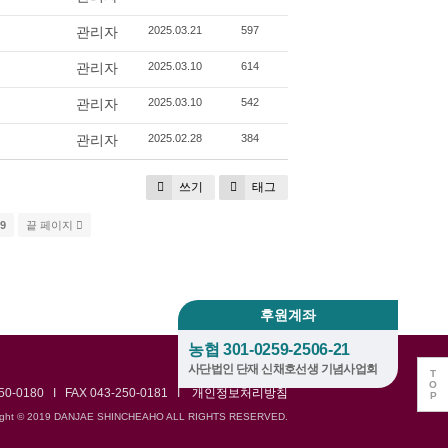
관리자
2025.03.21
597
관리자
2025.03.10
614
관리자
2025.03.10
542
관리자
2025.02.28
384
쓰기
태그
9
끝 페이지
후원계좌
농협 301-0259-2506-21
사단법인 단재 신채호선생 기념사업회
T
O
0180 I FAX 043-250-0181 I
개인정보처리방침
P
ight © 2019 DANJAE SHINCHEAHO ALL RIGHTS RESERVED.