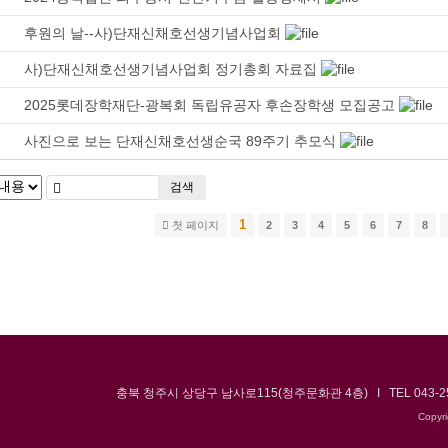
후원의 날--사)단재신채호선생기념사업회
사)단재신채호선생기념사업회 정기총회 자료집
2025롯데장학재단-광복회 독립유공자 후손장학생 모집공고
사진으로 보는 단재신채호선생순국 89주기 추모식
검색
1
첫 페이지
2
3
4
5
6
7
8
충북 청주시 상당구 남사로115(청주문화관 4층) I TEL 043-250-
Copyr