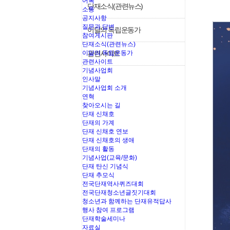
어록
단재소식(관련뉴스)
소통
공지사항
질문과 답변
이달의 독립운동가
참여게시판
단재소식(관련뉴스)
이달의 독립운동가
관련사이트
관련사이트
기념사업회
인사말
기념사업회 소개
연혁
찾아오시는 길
단재 신채호
단재의 가계
단재 신채호 연보
단재 신채호의 생애
단재의 활동
기념사업(교육/문화)
단재 탄신 기념식
단재 추모식
전국단재역사퀴즈대회
전국단재청소년글짓기대회
청소년과 함께하는 단재유적답사
행사 참여 프로그램
단재학술세미나
자료실