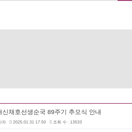
메뉴 건너뛰기
재신채호선생순국 89주기 추모식 안내
리자
2025.01.31 17:50
조회 수 : 13533