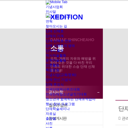
기념사업회
인사말
기념사업회 소개
연혁
찾아오시는 길
단재 신채호
단재의 가계
DANJAE SHINCHEAHO
단재 신채호 연보
소통
단재 신채호의 생애
소통
공지사항
단재의 활동
역사저술활동
오직, 겨레의 자유와 해방을 위
문학저술활동
하여 모든 것을 다 바친 우리
언론활동
민족의 위대한 스승 단재 신채
독립운동
호 선생!
기념사업(교육/문화)
단재 탄신 기념식
단재 추모식
전국단재역사퀴즈대회
공지사항
전국단재청소년글짓기대회
청소년과 함께하는 단재유적답사
행사 참여 프로그램
질문과 답변
단
단재학술세미나
자료실
참여게시판
관
출판물
사진