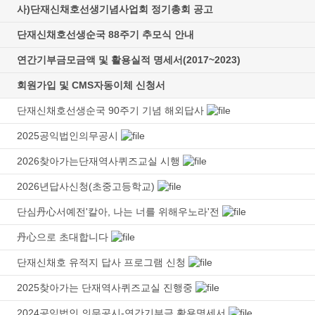
사)단재신채호선생기념사업회 정기총회 공고
단재신채호선생순국 88주기 추모식 안내
연간기부금모금액 및 활용실적 명세서(2017~2023)
회원가입 및 CMS자동이체 신청서
단재신채호선생순국 90주기 기념 해외답사
2025공익법인의무공시
2026찾아가는단재역사퀴즈교실 시행
2026년답사신청(초중고등학교)
단심丹心서예전'칼아, 나는 너를 위해우노라'전
丹心으로 초대합니다
단재신채호 유적지 답사 프로그램 신청
2025찾아가는 단재역사퀴즈교실 진행중
2024공익법인 의무공시-연간기부금 활용명세서