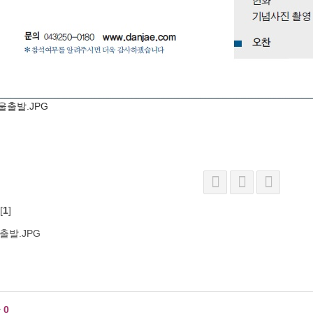
[
1
]
출발.JPG
글
0