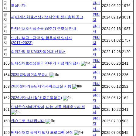
공
관리
모십니다.
2024.05.22
1976
지
자
공
관리
사)단재신채호선생기념사업회 정기총회 공고
2024.02.19
3031
지
자
공
관리
단재신채호선생순국 88주기 추모식 안내
2024.02.16
1987
지
자
공
관리
연간기부금모금액 및 활용실적 명세서
2023.01.02
1757
지
(2017~2023)
자
공
관리
회원가입 및 CMS자동이체 신청서
2022.12.26
2120
지
자
관리
단재신채호선생순국 90주기 기념 해외답사
165
2026.05.26
241
자
관리
2025공익법인의무공시
164
2026.05.12
236
자
관리
2026찾아가는단재역사퀴즈교실 시행
163
2026.05.12
252
자
관리
2026년답사신청(초중고등학교)
162
2026.05.12
162
자
단심丹心서예전'칼아, 나는 너를 위해우노라'전
관리
161
2025.10.22
341
자
관리
丹心으로 초대합니다
160
2025.07.30
503
자
관리
단재신채호 유적지 답사 프로그램 신청
159
2025.07.03
545
자