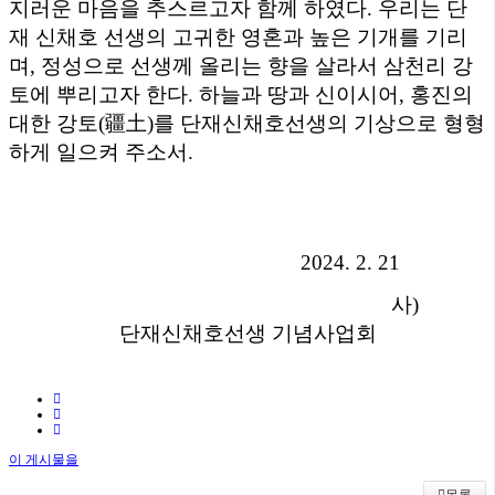
지러운 마음을 추스르고자 함께 하였다
.
우리는 단
재 신채호 선생의 고귀한 영혼과 높은 기개를 기리
며
,
정성으로 선생께 올리는 향을 살라서 삼천리 강
토에 뿌리고자 한다
.
하늘과 땅과 신이시어
,
홍진의
대한 강토
(
疆土
)
를 단재신채호선생의 기상으로 형형
하게 일으켜 주소서
.
2024. 2. 21
사)
단재신채호선생 기념사업회
이 게시물을