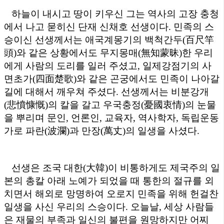
하늘이 내시고 땅이 키우신 그는 역사의 고장 충청
에서 나고 묻히신 단재 신채호 선생이다
.
민족의 스
승이신 선생께서는 애국계몽기의 백척간두
(
百尺竿
頭
)
와 같은 상황에서도 무지몽매
(
無知蒙昧
)
한 우리
에게 사람의 도리를 일러 주셨고
,
일제강점기의 사
면초가
(
四面楚歌
)
와 같은 곤궁에서도 민족이 나아갈
길에 대해서 깨우쳐 주셨다
.
선생께서는 비분강개
(
悲憤慷慨
)
의 칼을 갈고 우국충정
(
憂國衷情
)
의 눈물
을 뿌리며 문인
,
언론인
,
교육자
,
역사학자
,
독립운동
가로 파란
(
波瀾
)
과 만장
(
萬丈
)
의 일생을 사셨다
.
선생은 조국 대한
(
大韓
)
이 비통하게도 제국주의 일
본의 총칼 아래 노예가 되었을 때 통한의 절규를 외
치면서 해외로 망명하여 오로지 민족을 위해 헌걸찬
일생을 사신 우리의 스승이다
.
오늘날
,
세상 사람들
은 재물의 부족과 일신의 불편을 원망하지만 어찌