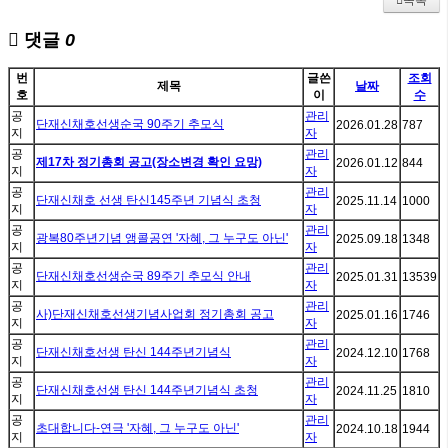
목록
댓글
0
번
글쓴
조회
제목
날짜
호
이
수
공
관리
단재신채호선생순국 90주기 추모식
2026.01.28
787
지
자
공
관리
제17차 정기총회 공고(장소변경 확인 요망)
2026.01.12
844
지
자
공
관리
단재신채호 선생 탄신145주년 기념식 초청
2025.11.14
1000
지
자
공
관리
광복80주년기념 앵콜공연 '자혜, 그 누구도 아닌'
2025.09.18
1348
지
자
공
관리
단재신채호선생순국 89주기 추모식 안내
2025.01.31
13539
지
자
공
관리
사)단재신채호선생기념사업회 정기총회 공고
2025.01.16
1746
지
자
공
관리
단재신채호선생 탄신 144주년기념식
2024.12.10
1768
지
자
공
관리
단재신채호선생 탄신 144주년기념식 초청
2024.11.25
1810
지
자
공
관리
초대합니다-연극 '자혜, 그 누구도 아닌'
2024.10.18
1944
지
자