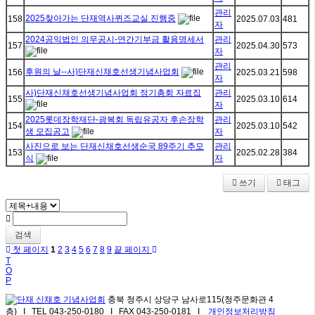
관리
2025찾아가는 단재역사퀴즈교실 진행중
158
2025.07.03
481
자
2024공익법인 의무공시-연간기부금 활용명세서
관리
157
2025.04.30
573
자
관리
후원의 날--사)단재신채호선생기념사업회
156
2025.03.21
598
자
사)단재신채호선생기념사업회 정기총회 자료집
관리
155
2025.03.10
614
자
2025롯데장학재단-광복회 독립유공자 후손장학
관리
154
2025.03.10
542
생 모집공고
자
사진으로 보는 단재신채호선생순국 89주기 추모
관리
153
2025.02.28
384
식
자
쓰기
태그
검색
첫 페이지
1
2
3
4
5
6
7
8
9
끝 페이지
T
O
P
충북 청주시 상당구 남사로115(청주문화관 4
층) I TEL 043-250-0180 I FAX 043-250-0181 I
개인정보처리방침