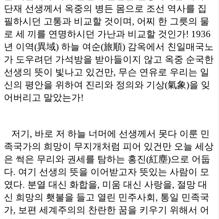
단재 선생께서 옥중의 병든 몸으로 조선 역사를 집
필하시던 고통과 비교할 것이며
,
어찌 한 그릇의 물
로 세 끼를 연명하시던 가난과 비교할 것인가
! 1936
년 이역
(
異域
)
하늘 여순
(
旅順
)
감옥에서 친일매국노
가 도우려던 가석방을 받아들이지 않고 옥중 순국한
선생의 뜻이 빛나고 있건만
,
무슨 연유로 우리는 일
신의 평안을 위하여 진리와 정의와 기상
(
氣象
)
을 잊
어버리고 말았는가
!
저기
,
바로 저 하늘 너머에 선생께서 못다 이룬 민
족국가의 희망이 무지개처럼 피어 있건만 오늘 세상
은 썩은 무리와 권세를 탐하는 홍진
(
紅塵
)
으로 어둡
다
.
여기 선생의 뜻을 이어받고자 뜻있는 사람이 모
였다
.
분열 대신 화합을
,
미움 대신 사랑을
,
절망 대
신 희망의 횃불을 들고 열린 민주사회
,
통일 민족국
가
,
보편 세계주의의 찬란한 꿈을 키우기 위해서 어