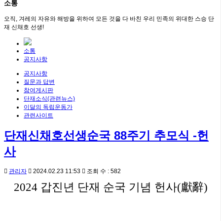
소통
오직, 겨레의 자유와 해방을 위하여 모든 것을 다 바친 우리 민족의 위대한 스승 단
재 신채호 선생!
소통
공지사항
공지사항
질문과 답변
참여게시판
단재소식(관련뉴스)
이달의 독립운동가
관련사이트
단재신채호선생순국 88주기 추모식 -헌
사
관리자
2024.02.23 11:53
조회 수 : 582
2024
갑진년 단재 순국 기념 헌사
(
獻辭
)