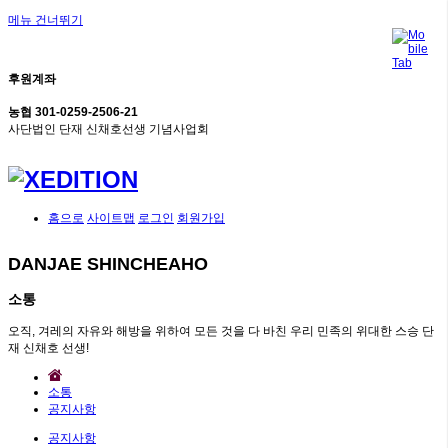
메뉴 건너뛰기
후원계좌
농협 301-0259-2506-21
사단법인 단재 신채호선생 기념사업회
홈으로
사이트맵
로그인
회원가입
DANJAE SHINCHEAHO
소통
오직, 겨레의 자유와 해방을 위하여 모든 것을 다 바친 우리 민족의 위대한 스승 단
재 신채호 선생!
소통
공지사항
공지사항