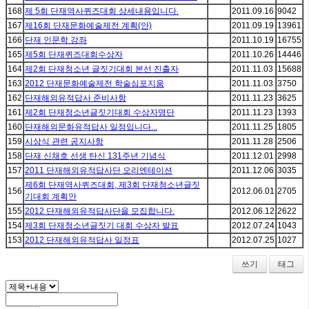
168
제 5회 단재역사퀴즈대회 상세내용입니다.
2011.09.16
9042
167
제16회 단재문화예술제전 계획(안)
2011.09.19
13961
166
단재 인문학 강좌
2011.10.19
16755
165
제5회 단재퀴즈대회수상자
2011.10.26
14446
164
제2회 단재청소년 글짓기대회 본선 진출자
2011.11.03
15688
163
2012 단재문화예술제전 학술심포지움
2011.11.03
3750
162
단재해외유적답사 준비사항
2011.11.23
3625
161
제2회 단재청소년글짓기대회 수상자명단
2011.11.23
1393
160
단재해외문화유적답사 일정입니다...
2011.11.25
1805
159
시상식 관련 공지사항
2011.11.28
2506
158
단재 신채호 선생 탄신 131주년 기념식
2011.12.01
2998
157
2011 단재해외유적답사단 오리엔테이션
2011.12.06
3035
제6회 단재역사퀴즈대회, 제3회 단재청소년글짓
156
2012.06.01
2705
기대회 계획안
155
2012 단재해외유적답사단을 모집합니다.
2012.06.12
2622
154
제3회 단재청소년글짓기 대회 수상자 발표
2012.07.24
1043
153
2012 단재해외유적답사 일정표
2012.07.25
1027
쓰기
태그