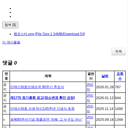
첨부 [
1
]
웹포스터.png
[File Size:1.34MB/Download:53]
이 게시물을
목록
댓글
0
번
글쓴
조회
제목
날짜
호
이
수
공
관리
단재신채호선생순국 90주기 추모식
2026.01.28
787
지
자
공
관리
제17차 정기총회 공고(장소변경 확인 요망)
2026.01.12
844
지
자
공
관리
단재신채호 선생 탄신145주년 기념식 초청
2025.11.14
1000
지
자
관리
광복80주년기념 앵콜공연 '자혜, 그 누구도 아닌'
»
2025.09.18
1349
자