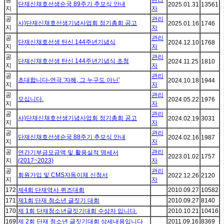
공
관리
단재신채호선생순국 89주기 추모식 안내
2025.01.31
13561
지
자
공
관리
사)단재신채호선생기념사업회 정기총회 공고
2025.01.16
1746
지
자
공
관리
단재신채호선생 탄신 144주년기념식
2024.12.10
1768
지
자
공
관리
단재신채호선생 탄신 144주년기념식 초청
2024.11.25
1810
지
자
공
관리
초대합니다-연극 '자혜, 그 누구도 아닌'
2024.10.18
1944
지
자
공
관리
모십니다.
2024.05.22
1976
지
자
공
관리
사)단재신채호선생기념사업회 정기총회 공고
2024.02.19
3031
지
자
공
관리
단재신채호선생순국 88주기 추모식 안내
2024.02.16
1987
지
자
공
관리
연간기부금모금액 및 활용실적 명세서
2023.01.02
1757
지
(2017~2023)
자
공
관리
회원가입 및 CMS자동이체 신청서
2022.12.26
2120
지
자
172
제4회 단재역사 퀴즈대회
2010.09.27
10582
171
제1회 단재 청소년 글짓기 대회
2010.09.27
8140
170
제 1회 단재청소년글짓기대회 수상자 입니다.
2010.10.21
10416
169
제 2회 단재 청소년 글짓기대회 상세내용입니다
2011.09.16
8369