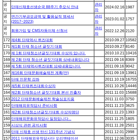
공
관리
단재신채호선생순국 88주기 추모식 안내
2024.02.16
1987
지
자
공
관리
연간기부금모금액 및 활용실적 명세서
2023.01.02
1757
지
(2017~2023)
자
공
관리
회원가입 및 CMS자동이체 신청서
2022.12.26
2120
지
자
172
제4회 단재역사 퀴즈대회
2010.09.27
10582
171
제1회 단재 청소년 글짓기 대회
2010.09.27
8140
170
제 1회 단재청소년글짓기대회 수상자 입니다.
2010.10.21
10416
169
제 2회 단재 청소년 글짓기대회 상세내용입니다
2011.09.16
8369
168
제 5회 단재역사퀴즈대회 상세내용입니다.
2011.09.16
9042
167
제16회 단재문화예술제전 계획(안)
2011.09.19
13961
166
단재 인문학 강좌
2011.10.19
16755
165
제5회 단재퀴즈대회수상자
2011.10.26
14446
164
제2회 단재청소년 글짓기대회 본선 진출자
2011.11.03
15688
163
2012 단재문화예술제전 학술심포지움
2011.11.03
3750
162
단재해외유적답사 준비사항
2011.11.23
3625
161
제2회 단재청소년글짓기대회 수상자명단
2011.11.23
1393
160
단재해외문화유적답사 일정입니다...
2011.11.25
1805
159
시상식 관련 공지사항
2011.11.28
2501
158
단재 신채호 선생 탄신 131주년 기념식
2011.12.01
2998
157
2011 단재해외유적답사단 오리엔테이션
2011.12.06
3035