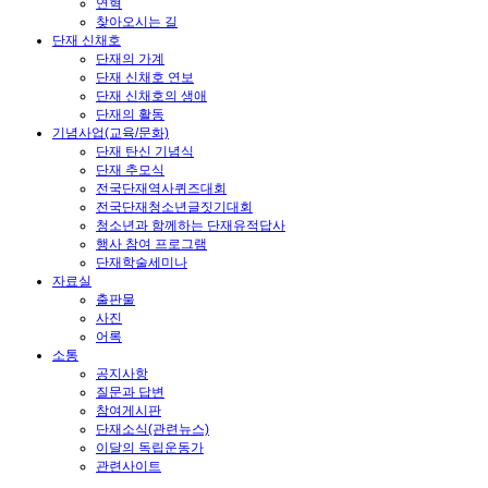
연혁
찾아오시는 길
단재 신채호
단재의 가계
단재 신채호 연보
단재 신채호의 생애
단재의 활동
기념사업(교육/문화)
단재 탄신 기념식
단재 추모식
전국단재역사퀴즈대회
전국단재청소년글짓기대회
청소년과 함께하는 단재유적답사
행사 참여 프로그램
단재학술세미나
자료실
출판물
사진
어록
소통
공지사항
질문과 답변
참여게시판
단재소식(관련뉴스)
이달의 독립운동가
관련사이트