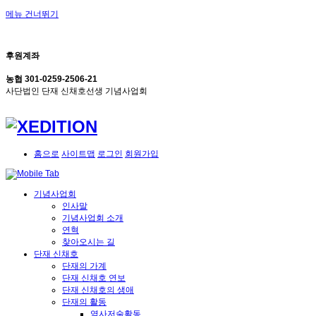
메뉴 건너뛰기
후원계좌
농협 301-0259-2506-21
사단법인 단재 신채호선생 기념사업회
홈으로
사이트맵
로그인
회원가입
기념사업회
인사말
기념사업회 소개
연혁
찾아오시는 길
단재 신채호
단재의 가계
단재 신채호 연보
단재 신채호의 생애
단재의 활동
역사저술활동