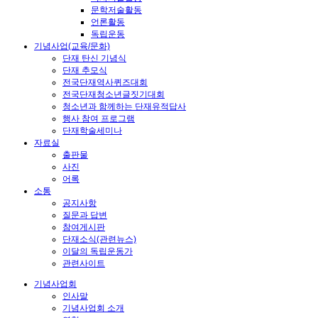
문학저술활동
언론활동
독립운동
기념사업(교육/문화)
단재 탄신 기념식
단재 추모식
전국단재역사퀴즈대회
전국단재청소년글짓기대회
청소년과 함께하는 단재유적답사
행사 참여 프로그램
단재학술세미나
자료실
출판물
사진
어록
소통
공지사항
질문과 답변
참여게시판
단재소식(관련뉴스)
이달의 독립운동가
관련사이트
기념사업회
인사말
기념사업회 소개