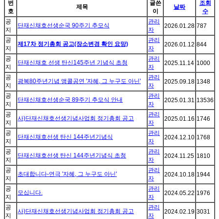
번
글쓴
조회
제목
날짜
호
이
수
공
관리
단재신채호선생순국 90주기 추모식
2026.01.28
787
지
자
공
관리
제17차 정기총회 공고(장소변경 확인 요망)
2026.01.12
844
지
자
공
관리
단재신채호 선생 탄신145주년 기념식 초청
2025.11.14
1000
지
자
공
관리
광복80주년기념 앵콜공연 '자혜, 그 누구도 아닌'
2025.09.18
1348
지
자
공
관리
단재신채호선생순국 89주기 추모식 안내
2025.01.31
13536
지
자
공
관리
사)단재신채호선생기념사업회 정기총회 공고
2025.01.16
1746
지
자
공
관리
단재신채호선생 탄신 144주년기념식
2024.12.10
1768
지
자
공
관리
단재신채호선생 탄신 144주년기념식 초청
2024.11.25
1810
지
자
공
관리
초대합니다-연극 '자혜, 그 누구도 아닌'
2024.10.18
1944
지
자
공
관리
모십니다.
2024.05.22
1976
지
자
공
관리
사)단재신채호선생기념사업회 정기총회 공고
2024.02.19
3031
지
자