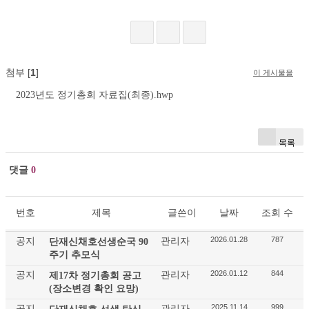
첨부 [
1
]
이 게시물을
2023년도 정기총회 자료집(최종).hwp
목록
댓글
0
번호
제목
글쓴이
날짜
조회 수
2026.01.28
787
공지
관리자
단재신채호선생순국 90
주기 추모식
2026.01.12
844
공지
관리자
제17차 정기총회 공고
(장소변경 확인 요망)
2025.11.14
999
공지
관리자