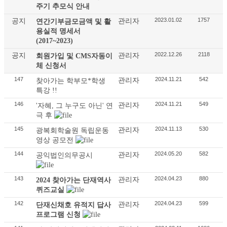
주기 추모식 안내
2023.01.02
1757
공지
관리자
연간기부금모금액 및 활
용실적 명세서
(2017~2023)
2022.12.26
2118
공지
관리자
회원가입 및 CMS자동이
체 신청서
147
2024.11.21
542
관리자
찾아가는 학부모*학생
특강 !!
146
2024.11.21
549
관리자
'자혜, 그 누구도 아닌' 연
극 후
145
2024.11.13
530
관리자
광복회학술원 독립운동
영상 공모전
144
2024.05.20
582
관리자
공익법인의무공시
143
2024.04.23
880
관리자
2024 찾아가는 단재역사
퀴즈교실
142
2024.04.23
599
관리자
단재신채호 유적지 답사
프로그램 신청