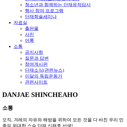
청소년과 함께하는 단재유적답사
행사 참여 프로그램
단재학술세미나
자료실
출판물
사진
어록
소통
공지사항
질문과 답변
참여게시판
단재소식(관련뉴스)
이달의 독립운동가
관련사이트
DANJAE SHINCHEAHO
소통
오직, 겨레의 자유와 해방을 위하여 모든 것을 다 바친 우리 민
족의 위대한 스승 단재 신채호 선생!