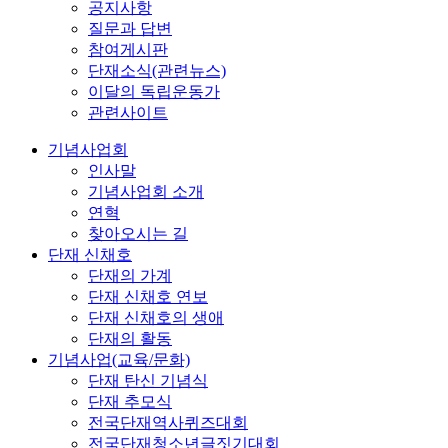
공지사항
질문과 답변
참여게시판
단재소식(관련뉴스)
이달의 독립운동가
관련사이트
기념사업회
인사말
기념사업회 소개
연혁
찾아오시는 길
단재 신채호
단재의 가계
단재 신채호 연보
단재 신채호의 생애
단재의 활동
기념사업(교육/문화)
단재 탄신 기념식
단재 추모식
전국단재역사퀴즈대회
전국단재청소년글짓기대회