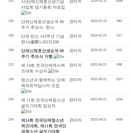
141
2024.03.11
1686
관리자
사)단재신채호선생기념
사업회 정기총회 자료집
140
2024.02.23
582
관리자
단재신채호선생순국 88
주기 추모식 -헌사
139
2024.02.23
517
관리자
단재 탄신 143주년 기념
헌사(獻辭)-20231208
138
2024.02.22
816
관리자
단재신채호선생순국 88
주기 추모식 거행
137
2023.06.21
898
관리자
제 14회 전국단재역사퀴
즈대회 수상자
136
2023.06.21
1117
관리자
청소년과 함께하는 단재
해외유적답사자 모집
135
2023.06.21
1154
관리자
제 11회 전국단재청소년
글짓기대회 입상자
134
2023.04.21
3436
관리자
제14회 전국단재청소년
퀴즈대회, 제11회 전국단
재청소년 글짓기대회