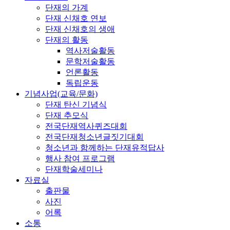
단재의 가계
단재 신채호 연보
단재 신채호의 생애
단재의 활동
역사저술활동
문학저술활동
언론활동
독립운동
기념사업(교육/문화)
단재 탄신 기념식
단재 추모식
전국단재역사퀴즈대회
전국단재청소년글짓기대회
청소년과 함께하는 단재유적답사
행사 참여 프로그램
단재학술세미나
자료실
출판물
사진
어록
소통