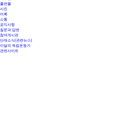
출판물
사진
어록
소통
공지사항
질문과 답변
참여게시판
단재소식(관련뉴스)
이달의 독립운동가
관련사이트