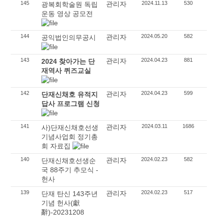
145
관리자
2024.11.13
530
광복회학술원 독립
운동 영상 공모전
144
관리자
2024.05.20
582
공익법인의무공시
143
관리자
2024.04.23
881
2024 찾아가는 단
재역사 퀴즈교실
142
관리자
2024.04.23
599
단재신채호 유적지
답사 프로그램 신청
141
관리자
2024.03.11
1686
사)단재신채호선생
기념사업회 정기총
회 자료집
140
관리자
2024.02.23
582
단재신채호선생순
국 88주기 추모식 -
헌사
139
관리자
2024.02.23
517
단재 탄신 143주년
기념 헌사(獻
辭)-20231208