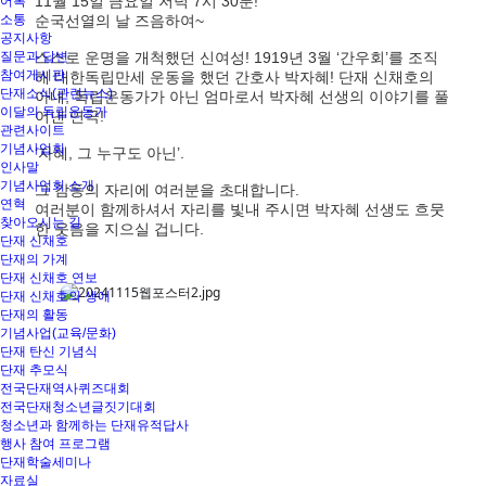
11월 15일 금요일 저녁 7시 30분!
어록
소통
순국선열의 날 즈음하여~
공지사항
질문과 답변
스스로 운명을 개척했던 신여성! 1919년 3월 ‘간우회’를 조직
참여게시판
해 대한독립만세 운동을 했던 간호사 박자혜! 단재 신채호의
단재소식(관련뉴스)
아내, 독립운동가가 아닌 엄마로서 박자혜 선생의 이야기를 풀
이달의 독립운동가
어낸 연극!
관련사이트
기념사업회
‘자혜, 그 누구도 아닌’.
인사말
기념사업회 소개
그 감동의 자리에 여러분을 초대합니다.
연혁
여러분이 함께하셔서 자리를 빛내 주시면 박자혜 선생도 흐뭇
찾아오시는 길
한 웃음을 지으실 겁니다.
단재 신채호
단재의 가계
단재 신채호 연보
단재 신채호의 생애
단재의 활동
기념사업(교육/문화)
단재 탄신 기념식
단재 추모식
전국단재역사퀴즈대회
전국단재청소년글짓기대회
청소년과 함께하는 단재유적답사
행사 참여 프로그램
단재학술세미나
자료실