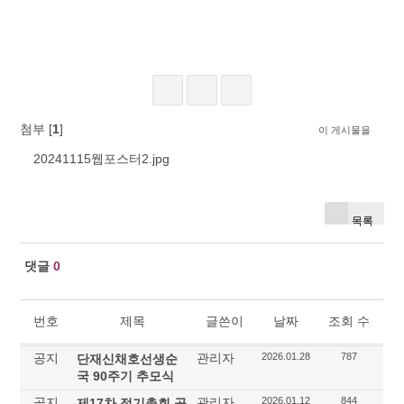
첨부 [
1
]
이 게시물을
20241115웹포스터2.jpg
목록
댓글
0
번호
제목
글쓴이
날짜
조회 수
공지
관리자
2026.01.28
787
단재신채호선생순
국 90주기 추모식
공지
관리자
2026.01.12
844
제17차 정기총회 공