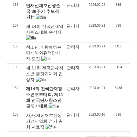
138
관리자
2024.02.22
816
단재신채호선생순
국 88주기 추모식
거행
137
관리자
2023.06.21
898
제 14회 전국단재역
사퀴즈대회 수상자
136
관리자
2023.06.21
1117
청소년과 함께하는
단재해외유적답사
자 모집
135
관리자
2023.06.21
1154
제 11회 전국단재청
소년 글짓기대회 입
상자
134
관리자
2023.04.21
3438
제14회 전국단재청
소년퀴즈대회, 제11
회 전국단재청소년
글짓기대회
133
관리자
2023.03.10
698
사)단재신채호선생
기념사업회 정기 총
회 자료집