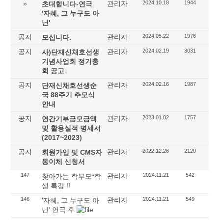
»
관리자
2024.10.18
1944
초대합니다-연극
'자혜, 그 누구도 아
닌'
공지
관리자
2024.05.22
1976
모십니다.
공지
관리자
2024.02.19
3031
사)단재신채호선생
기념사업회 정기총
회 공고
공지
관리자
2024.02.16
1987
단재신채호선생순
국 88주기 추모식
안내
공지
관리자
2023.01.02
1757
연간기부금모금액
및 활용실적 명세서
(2017~2023)
공지
관리자
2022.12.26
2120
회원가입 및 CMS자
동이체 신청서
147
관리자
2024.11.21
542
찾아가는 학부모*학
생 특강 !!
146
관리자
2024.11.21
549
'자혜, 그 누구도 아
닌' 연극 후