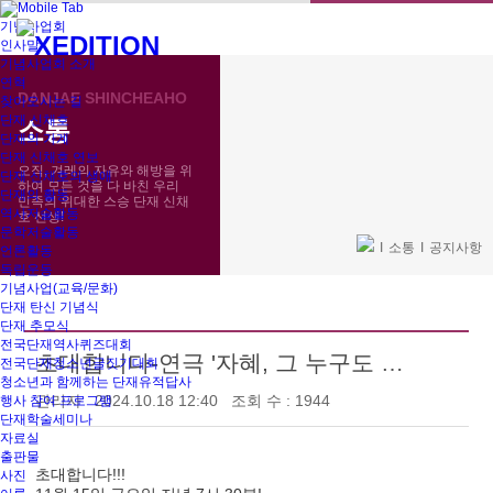
메뉴 건너뛰기
기념사업회
인사말
기념사업회 소개
연혁
DANJAE SHINCHEAHO
찾아오시는 길
단재 신채호
소통
단재의 가계
단재 신채호 연보
오직, 겨레의 자유와 해방을 위
단재 신채호의 생애
하여 모든 것을 다 바친 우리
단재의 활동
민족의 위대한 스승 단재 신채
역사저술활동
호 선생!
문학저술활동
소통
공지사항
언론활동
독립운동
기념사업(교육/문화)
단재 탄신 기념식
단재 추모식
전국단재역사퀴즈대회
초대합니다-연극 '자혜, 그 누구도 아닌'
전국단재청소년글짓기대회
청소년과 함께하는 단재유적답사
관리자
2024.10.18 12:40
조회 수 : 1944
행사 참여 프로그램
단재학술세미나
자료실
출판물
초대합니다!!!
사진