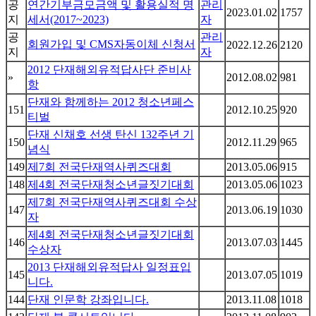
공
연간기부금모금액 및 활용실적 명
관리
2023.01.02
1757
지
세서(2017~2023)
자
공
관리
회원가입 및 CMS자동이체 신청서
2022.12.26
2120
지
자
2012 단재해외유적답사단 준비사
»
2012.08.02
981
항
단재와 함께하는 2012 청소년페스
151
2012.10.25
920
티벌
단재 신채호 선생 탄신 132주년 기
150
2012.11.29
965
념식
149
제7회 전국단재역사퀴즈대회
2013.05.06
915
148
제4회 전국단재청소년글짓기대회
2013.05.06
1023
제7회 전국단재역사퀴즈대회 수상
147
2013.06.19
1030
자
제4회 전국단재청소년글짓기대회
146
2013.07.03
1445
수상자
2013 단재해외유적답사 일정표입
145
2013.07.05
1019
니다.
144
단재 인문학 강좌입니다.
2013.11.08
1018