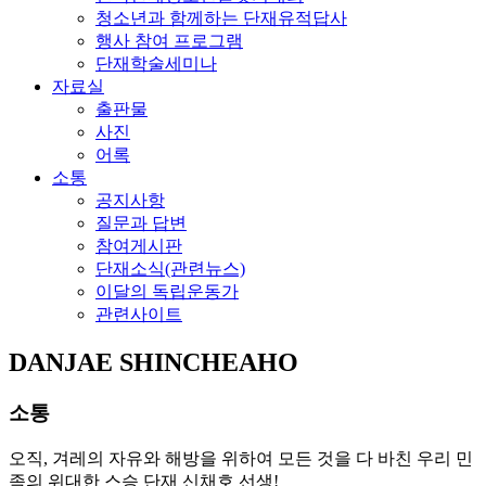
청소년과 함께하는 단재유적답사
행사 참여 프로그램
단재학술세미나
자료실
출판물
사진
어록
소통
공지사항
질문과 답변
참여게시판
단재소식(관련뉴스)
이달의 독립운동가
관련사이트
DANJAE SHINCHEAHO
소통
오직, 겨레의 자유와 해방을 위하여 모든 것을 다 바친 우리 민
족의 위대한 스승 단재 신채호 선생!