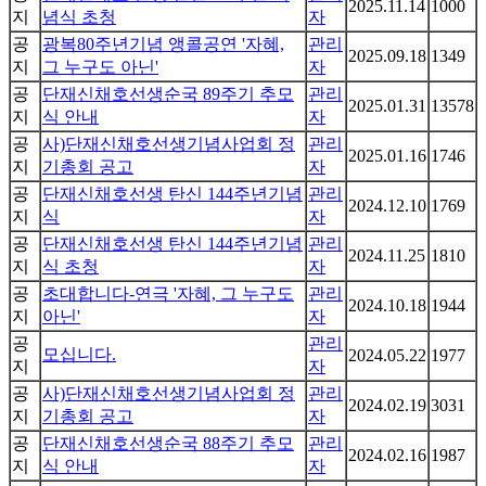
2025.11.14
1000
지
념식 초청
자
공
광복80주년기념 앵콜공연 '자혜,
관리
2025.09.18
1349
지
그 누구도 아닌'
자
공
단재신채호선생순국 89주기 추모
관리
2025.01.31
13578
지
식 안내
자
공
사)단재신채호선생기념사업회 정
관리
2025.01.16
1746
지
기총회 공고
자
공
단재신채호선생 탄신 144주년기념
관리
2024.12.10
1769
지
식
자
공
단재신채호선생 탄신 144주년기념
관리
2024.11.25
1810
지
식 초청
자
공
초대합니다-연극 '자혜, 그 누구도
관리
2024.10.18
1944
지
아닌'
자
공
관리
모십니다.
2024.05.22
1977
지
자
공
사)단재신채호선생기념사업회 정
관리
2024.02.19
3031
지
기총회 공고
자
공
단재신채호선생순국 88주기 추모
관리
2024.02.16
1987
지
식 안내
자