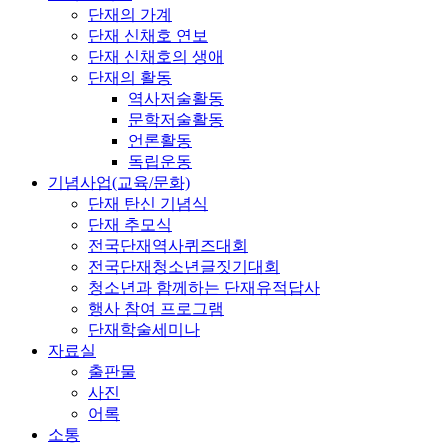
단재의 가계
단재 신채호 연보
단재 신채호의 생애
단재의 활동
역사저술활동
문학저술활동
언론활동
독립운동
기념사업(교육/문화)
단재 탄신 기념식
단재 추모식
전국단재역사퀴즈대회
전국단재청소년글짓기대회
청소년과 함께하는 단재유적답사
행사 참여 프로그램
단재학술세미나
자료실
출판물
사진
어록
소통