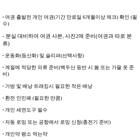
∙
여권 출발전 개인 여권(기간 만료일 6개월이상 체크) 확인 (필
수)
-
분실 대비하여 여권 사본, 사진2매
준비(여권과 따로 분
류)
∙
운동화(등산화) 및 슬리퍼(선택사항)
∙
계절에 적당한 의류 준비
(
백두산 등반 시
봄 또는 가을 옷 준
비)
∙
가방 및 배낭 트래킹시 필요한 작은 배낭
∙
환전 인민폐 (필요한 만큼)
∙
개인 세면도구 필수
∙
자동 로밍
또는 공항에서
로밍
신청(
충전기 준비
)
∙
개인약 평소 먹는약