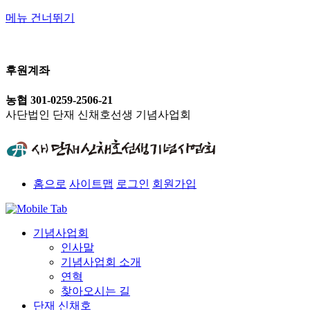
메뉴 건너뛰기
후원계좌
농협 301-0259-2506-21
사단법인 단재 신채호선생 기념사업회
홈으로
사이트맵
로그인
회원가입
기념사업회
인사말
기념사업회 소개
연혁
찾아오시는 길
단재 신채호