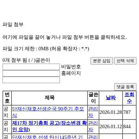
파일 첨부
여기에 파일을 끌어 놓거나 파일 첨부 버튼을 클릭하세요.
파일 크기 제한 :
0MB
(허용 확장자 :
*.*
)
0
개 첨부 됨 (
/
)
글쓴이
비밀번호
홈페이지
댓글 등록
번
글쓴
조회
제목
날짜
호
이
수
공
단재신채호선생순국 90주기 추모
관리
2026.01.28
787
지
식
자
공
제17차 정기총회 공고(장소변경 확
관리
2026.01.12
844
지
인 요망)
자
공
단재신채호 선생 탄신145주년 기
관리