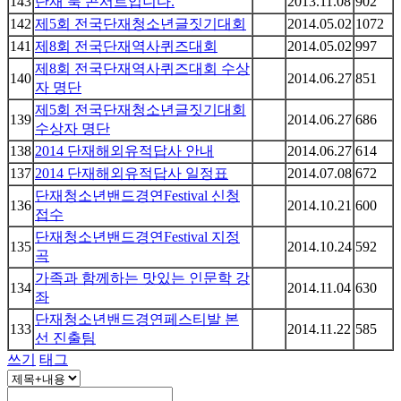
143
단재 북 콘서트입니다.
2013.11.08
902
142
제5회 전국단재청소년글짓기대회
2014.05.02
1072
141
제8회 전국단재역사퀴즈대회
2014.05.02
997
제8회 전국단재역사퀴즈대회 수상
140
2014.06.27
851
자 명단
제5회 전국단재청소년글짓기대회
139
2014.06.27
686
수상자 명단
138
2014 단재해외유적답사 안내
2014.06.27
614
137
2014 단재해외유적답사 일정표
2014.07.08
672
단재청소년밴드경연Festival 신청
136
2014.10.21
600
접수
단재청소년밴드경연Festival 지정
135
2014.10.24
592
곡
가족과 함께하는 맛있는 인문학 강
134
2014.11.04
630
좌
단재청소년밴드경연페스티발 본
133
2014.11.22
585
선 진출팀
쓰기
태그