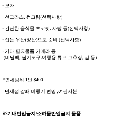
∙
모자
∙
선그라스, 썬크림(선택사항)
∙
간단한 음식물 초코렛. 사탕 등(선택사항)
∙
접는 우산
(
양산
)
으로 준비 (선택사항)
∙
기타 필요물품 카메라 등
(비닐팩, 필기도구,여행용 튜브 고추장, 김 등)
*
면세범위 1인 $400
면세점 갈때 비행기 편명 ,여권사본
※기내반입금지/소하물반입금지 물품