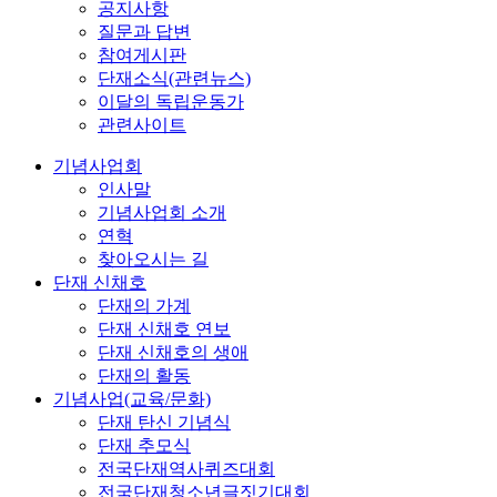
공지사항
질문과 답변
참여게시판
단재소식(관련뉴스)
이달의 독립운동가
관련사이트
기념사업회
인사말
기념사업회 소개
연혁
찾아오시는 길
단재 신채호
단재의 가계
단재 신채호 연보
단재 신채호의 생애
단재의 활동
기념사업(교육/문화)
단재 탄신 기념식
단재 추모식
전국단재역사퀴즈대회
전국단재청소년글짓기대회