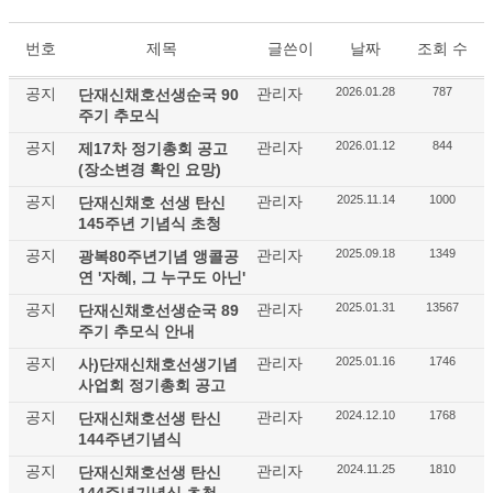
번호
제목
글쓴이
날짜
조회 수
공지
관리자
2026.01.28
787
단재신채호선생순국 90
주기 추모식
공지
관리자
2026.01.12
844
제17차 정기총회 공고
(장소변경 확인 요망)
공지
관리자
2025.11.14
1000
단재신채호 선생 탄신
145주년 기념식 초청
공지
관리자
2025.09.18
1349
광복80주년기념 앵콜공
연 '자혜, 그 누구도 아닌'
공지
관리자
2025.01.31
13567
단재신채호선생순국 89
주기 추모식 안내
공지
관리자
2025.01.16
1746
사)단재신채호선생기념
사업회 정기총회 공고
공지
관리자
2024.12.10
1768
단재신채호선생 탄신
144주년기념식
공지
관리자
2024.11.25
1810
단재신채호선생 탄신
144주년기념식 초청