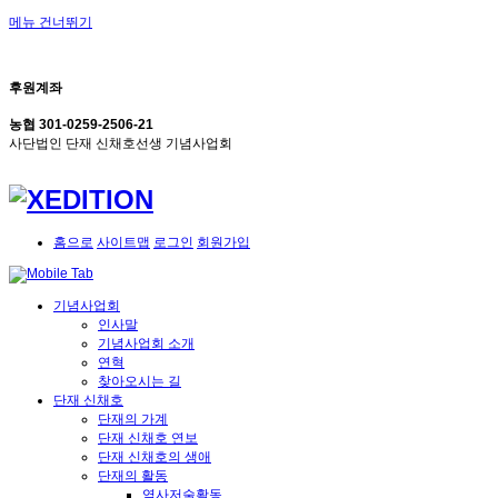
메뉴 건너뛰기
후원계좌
농협 301-0259-2506-21
사단법인 단재 신채호선생 기념사업회
홈으로
사이트맵
로그인
회원가입
기념사업회
인사말
기념사업회 소개
연혁
찾아오시는 길
단재 신채호
단재의 가계
단재 신채호 연보
단재 신채호의 생애
단재의 활동
역사저술활동