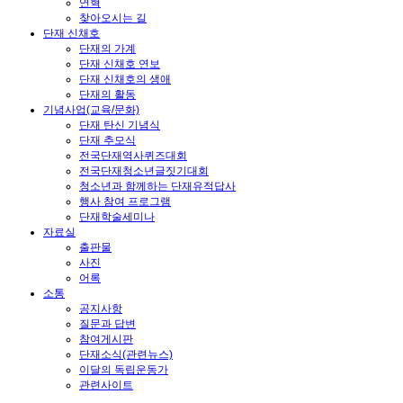
연혁
찾아오시는 길
단재 신채호
단재의 가계
단재 신채호 연보
단재 신채호의 생애
단재의 활동
기념사업(교육/문화)
단재 탄신 기념식
단재 추모식
전국단재역사퀴즈대회
전국단재청소년글짓기대회
청소년과 함께하는 단재유적답사
행사 참여 프로그램
단재학술세미나
자료실
출판물
사진
어록
소통
공지사항
질문과 답변
참여게시판
단재소식(관련뉴스)
이달의 독립운동가
관련사이트