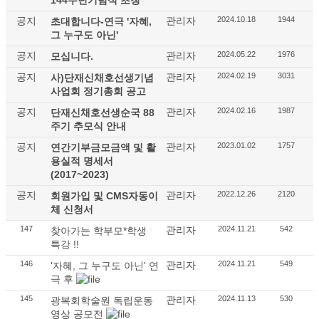
공지
관리자
2024.10.18
1944
초대합니다-연극 '자혜,
그 누구도 아닌'
공지
관리자
2024.05.22
1976
모십니다.
공지
관리자
2024.02.19
3031
사)단재신채호선생기념
사업회 정기총회 공고
공지
관리자
2024.02.16
1987
단재신채호선생순국 88
주기 추모식 안내
공지
관리자
2023.01.02
1757
연간기부금모금액 및 활
용실적 명세서
(2017~2023)
공지
관리자
2022.12.26
2120
회원가입 및 CMS자동이
체 신청서
147
관리자
2024.11.21
542
찾아가는 학부모*학생
특강 !!
146
관리자
2024.11.21
549
'자혜, 그 누구도 아닌' 연
극 후
145
관리자
2024.11.13
530
광복회학술원 독립운동
영상 공모전