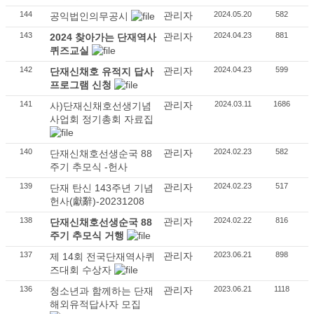
144
관리자
2024.05.20
582
공익법인의무공시
143
관리자
2024.04.23
881
2024 찾아가는 단재역사
퀴즈교실
142
관리자
2024.04.23
599
단재신채호 유적지 답사
프로그램 신청
141
관리자
2024.03.11
1686
사)단재신채호선생기념
사업회 정기총회 자료집
140
관리자
2024.02.23
582
단재신채호선생순국 88
주기 추모식 -헌사
139
관리자
2024.02.23
517
단재 탄신 143주년 기념
헌사(獻辭)-20231208
138
관리자
2024.02.22
816
단재신채호선생순국 88
주기 추모식 거행
137
관리자
2023.06.21
898
제 14회 전국단재역사퀴
즈대회 수상자
136
관리자
2023.06.21
1118
청소년과 함께하는 단재
해외유적답사자 모집