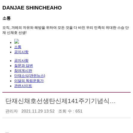
DANJAE SHINCHEAHO
소통
오직, 겨레의 자유와 해방을 위하여 모든 것을 다 바친 우리 민족의 위대한 스승 단
재 신채호 선생!
소통
공지사항
공지사항
질문과 답변
참여게시판
단재소식(관련뉴스)
이달의 독립운동가
관련사이트
단재신채호선생탄신제141주기기념식행사안내
관리자
2021.11.29 13:52
조회 수 : 651