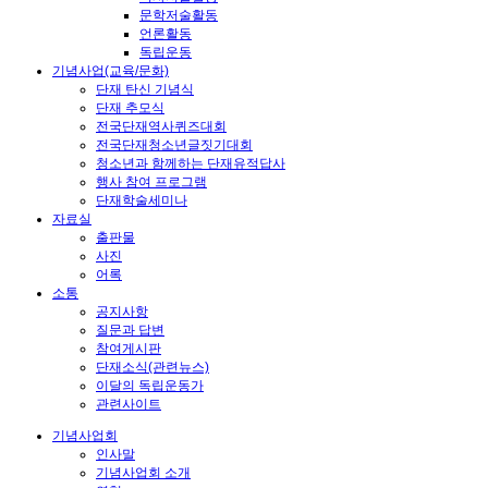
문학저술활동
언론활동
독립운동
기념사업(교육/문화)
단재 탄신 기념식
단재 추모식
전국단재역사퀴즈대회
전국단재청소년글짓기대회
청소년과 함께하는 단재유적답사
행사 참여 프로그램
단재학술세미나
자료실
출판물
사진
어록
소통
공지사항
질문과 답변
참여게시판
단재소식(관련뉴스)
이달의 독립운동가
관련사이트
기념사업회
인사말
기념사업회 소개