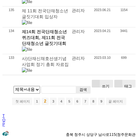
135
관리자
2023.06.21
1154
제 11회 전국단재청소년
글짓기대회 입상자
134
관리자
2023.04.21
3441
제14회 전국단재청소년
퀴즈대회, 제11회 전국
단재청소년 글짓기대회
133
관리자
2023.03.10
699
사)단재신채호선생기념
사업회 정기 총회 자료집
쓰기
태그
검색
2
첫 페이지
1
3
4
5
6
7
8
9
끝 페이지
T
O
P
충북 청주시 상당구 남사로115(청주문화관