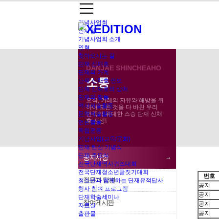
기념사업회
인사말
기념사업회 소개
연혁
찾아오시는 길
단재 신채호
DANJAE SHINCHEAHO
소통
단재의 가계
소통
단재 신채호 연보
공지사항
단재 신채호의 생애
단재의 활동
오직, 겨레의 자유와 해방을 위
역사저술활동
하여 모든 것을 다 바친 우리
문학저술활동
민족의 위대한 스승 단재 신채
호 선생!
언론활동
독립운동
기념사업(교육/문화)
단재 탄신 기념식
단재 추모식
공지사항
전국단재역사퀴즈대회
전국단재청소년글짓기대회
번호
질문과 답변
청소년과 함께하는 단재유적답사
공지
행사 참여 프로그램
공지
단재학술세미나
참여게시판
공지
자료실
공지
출판물