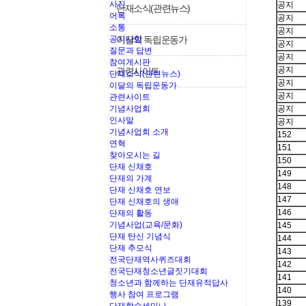
사진
공지
단재소식(관련뉴스)
어록
공지
소통
공지
공지사항
이달의 독립운동가
공지
질문과 답변
공지
참여게시판
공지
관련사이트
단재소식(관련뉴스)
공지
이달의 독립운동가
공지
관련사이트
기념사업회
공지
인사말
공지
기념사업회 소개
152
연혁
151
찾아오시는 길
150
단재 신채호
149
단재의 가계
148
단재 신채호 연보
147
단재 신채호의 생애
146
단재의 활동
기념사업(교육/문화)
145
단재 탄신 기념식
144
단재 추모식
143
전국단재역사퀴즈대회
142
전국단재청소년글짓기대회
141
청소년과 함께하는 단재유적답사
140
행사 참여 프로그램
139