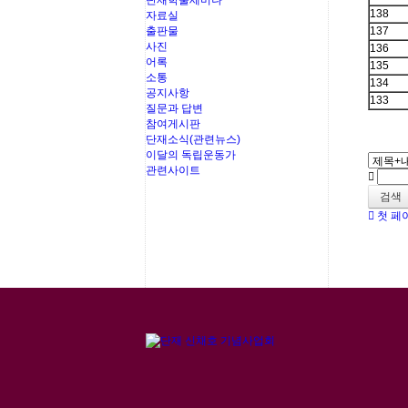
단재학술세미나
138
자료실
출판물
137
사진
136
어록
135
소통
134
공지사항
133
질문과 답변
참여게시판
단재소식(관련뉴스)
이달의 독립운동가
관련사이트
검색
첫 페