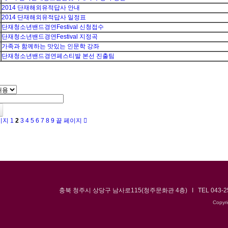
2014 단재해외유적답사 안내
2014 단재해외유적답사 일정표
단재청소년밴드경연Festival 신청접수
단재청소년밴드경연Festival 지정곡
가족과 함께하는 맛있는 인문학 강좌
단재청소년밴드경연페스티발 본선 진출팀
이지
1
2
3
4
5
6
7
8
9
끝 페이지
충북 청주시 상당구 남사로115(청주문화관 4층) I TEL 043-250-
Copyr