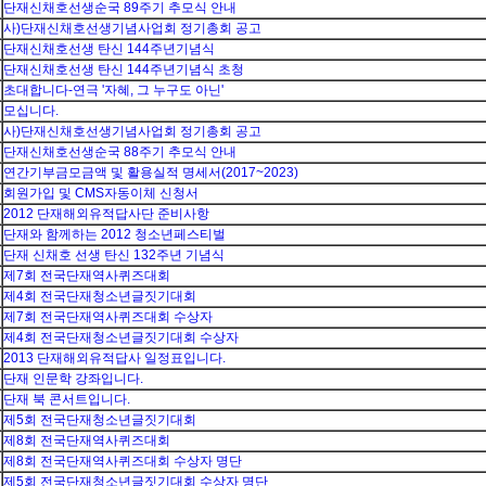
단재신채호선생순국 89주기 추모식 안내
사)단재신채호선생기념사업회 정기총회 공고
단재신채호선생 탄신 144주년기념식
단재신채호선생 탄신 144주년기념식 초청
초대합니다-연극 '자혜, 그 누구도 아닌'
모십니다.
사)단재신채호선생기념사업회 정기총회 공고
단재신채호선생순국 88주기 추모식 안내
연간기부금모금액 및 활용실적 명세서(2017~2023)
회원가입 및 CMS자동이체 신청서
2012 단재해외유적답사단 준비사항
단재와 함께하는 2012 청소년페스티벌
단재 신채호 선생 탄신 132주년 기념식
제7회 전국단재역사퀴즈대회
제4회 전국단재청소년글짓기대회
제7회 전국단재역사퀴즈대회 수상자
제4회 전국단재청소년글짓기대회 수상자
2013 단재해외유적답사 일정표입니다.
단재 인문학 강좌입니다.
단재 북 콘서트입니다.
제5회 전국단재청소년글짓기대회
제8회 전국단재역사퀴즈대회
제8회 전국단재역사퀴즈대회 수상자 명단
제5회 전국단재청소년글짓기대회 수상자 명단