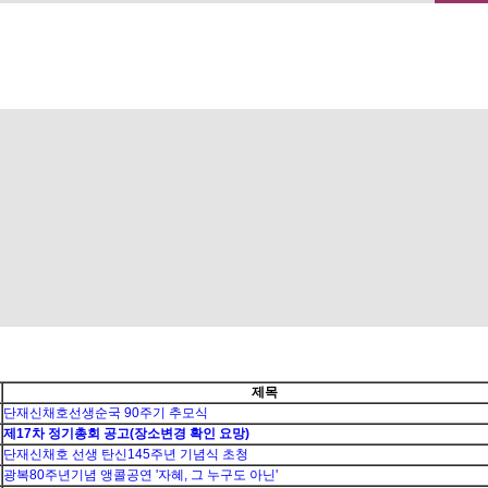
메뉴 건너뛰기
제목
단재신채호선생순국 90주기 추모식
제17차 정기총회 공고(장소변경 확인 요망)
단재신채호 선생 탄신145주년 기념식 초청
광복80주년기념 앵콜공연 '자혜, 그 누구도 아닌'