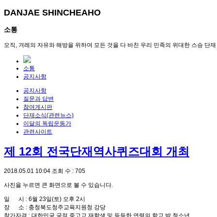
DANJAE SHINCHEAHO
소통
오직, 겨레의 자유와 해방을 위하여 모든 것을 다 바친 우리 민족의 위대한 스승 단재
소통
공지사항
공지사항
질문과 답변
참여게시판
단재소식(관련뉴스)
이달의 독립운동가
관련사이트
제 12회 전국단재역사퀴즈대회 개최
2018.05.01 10:04
조회 수 : 705
사진을 누르면 큰 화면으로 볼 수 있습니다.
일 시 : 6월 23일(토) 오후 2시
장 소 : 충청북도청주교육지원청 강당
참가자격 : 대한민국 국적 중고교 재학생 및 등등한 연령의 학교 밖 청소년