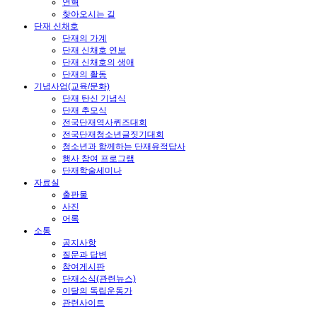
연혁
찾아오시는 길
단재 신채호
단재의 가계
단재 신채호 연보
단재 신채호의 생애
단재의 활동
기념사업(교육/문화)
단재 탄신 기념식
단재 추모식
전국단재역사퀴즈대회
전국단재청소년글짓기대회
청소년과 함께하는 단재유적답사
행사 참여 프로그램
단재학술세미나
자료실
출판물
사진
어록
소통
공지사항
질문과 답변
참여게시판
단재소식(관련뉴스)
이달의 독립운동가
관련사이트