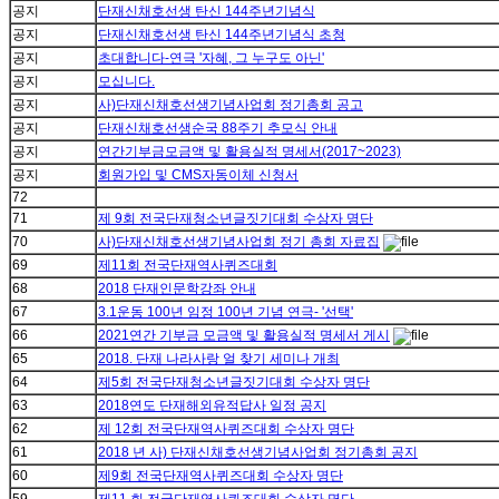
공지
단재신채호선생 탄신 144주년기념식
공지
단재신채호선생 탄신 144주년기념식 초청
공지
초대합니다-연극 '자혜, 그 누구도 아닌'
공지
모십니다.
공지
사)단재신채호선생기념사업회 정기총회 공고
공지
단재신채호선생순국 88주기 추모식 안내
공지
연간기부금모금액 및 활용실적 명세서(2017~2023)
공지
회원가입 및 CMS자동이체 신청서
72
71
제 9회 전국단재청소년글짓기대회 수상자 명단
70
사)단재신채호선생기념사업회 정기 총회 자료집
69
제11회 전국단재역사퀴즈대회
68
2018 단재인문학강좌 안내
67
3.1운동 100년 임정 100년 기념 연극- '선택'
66
2021연간 기부금 모금액 및 활용실적 명세서 게시
65
2018. 단재 나라사랑 얼 찾기 세미나 개최
64
제5회 전국단재청소년글짓기대회 수상자 명단
63
2018연도 단재해외유적답사 일정 공지
62
제 12회 전국단재역사퀴즈대회 수상자 명단
61
2018 년 사) 단재신채호선생기념사업회 정기총회 공지
60
제9회 전국단재역사퀴즈대회 수상자 명단