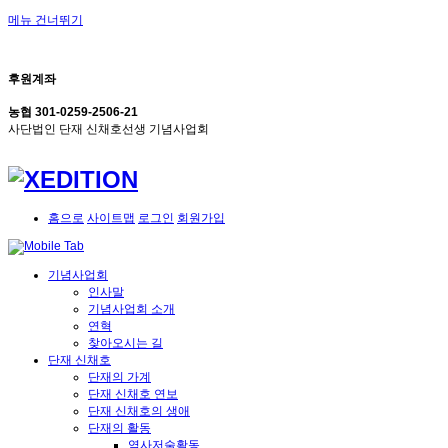
메뉴 건너뛰기
후원계좌
농협 301-0259-2506-21
사단법인 단재 신채호선생 기념사업회
홈으로
사이트맵
로그인
회원가입
기념사업회
인사말
기념사업회 소개
연혁
찾아오시는 길
단재 신채호
단재의 가계
단재 신채호 연보
단재 신채호의 생애
단재의 활동
역사저술활동