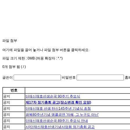
파일 첨부
여기에 파일을 끌어 놓거나 파일 첨부 버튼을 클릭하세요.
파일 크기 제한 :
0MB
(허용 확장자 :
*.*
)
0
개 첨부 됨 (
/
)
글쓴이
비밀번호
홈
번호
공지
단재신채호선생순국 90주기 추모식
공지
제17차 정기총회 공고(장소변경 확인 요망)
공지
단재신채호 선생 탄신145주년 기념식 초청
공지
광복80주년기념 앵콜공연 '자혜, 그 누구도 아닌'
공지
단재신채호선생순국 89주기 추모식 안내
공지
사)단재신채호선생기념사업회 정기총회 공고