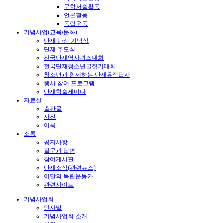
문학저술활동
언론활동
독립운동
기념사업(교육/문화)
단재 탄신 기념식
단재 추모식
전국단재역사퀴즈대회
전국단재청소년글짓기대회
청소년과 함께하는 단재유적답사
행사 참여 프로그램
단재학술세미나
자료실
출판물
사진
어록
소통
공지사항
질문과 답변
참여게시판
단재소식(관련뉴스)
이달의 독립운동가
관련사이트
기념사업회
인사말
기념사업회 소개