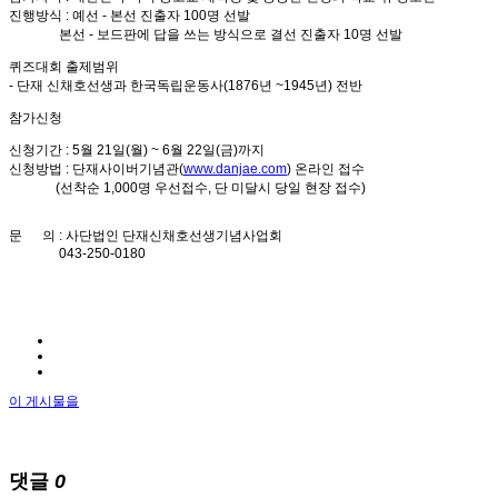
진행방식 : 예선 - 본선 진출자 100명 선발
본선 - 보드판에 답을 쓰는 방식으로 결선 진출자 10명 선발
퀴즈대회 출제범위
- 단재 신채호선생과 한국독립운동사(1876년 ~1945년) 전반
참가신청
신청기간 : 5월 21일(월) ~ 6월 22일(금)까지
신청방법 : 단재사이버기념관(
www.danjae.com
) 온라인 접수
(선착순 1,000명 우선접수, 단 미달시 당일 현장 접수)
문 의 : 사단법인 단재신채호선생기념사업회
043-250-0180
이 게시물을
댓글
0