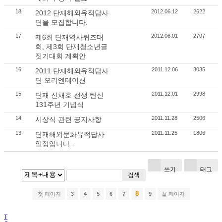
18
2012.06.12
2622
2012 단재해외유적답사
단을 모집합니다.
17
2012.06.01
2707
제6회 단재역사퀴즈대
회, 제3회 단재청소년글
짓기대회 계획안
16
2011.12.06
3035
2011 단재해외유적답사
단 오리엔테이션
15
2011.12.01
2998
단재 신채호 선생 탄신
131주년 기념식
14
2011.11.28
2506
시상식 관련 공지사항
13
2011.11.25
1806
단재해외문화유적답사
일정입니다...
쓰기
태그
검색
8
첫 페이지
3
4
5
6
7
9
끝 페이지
T