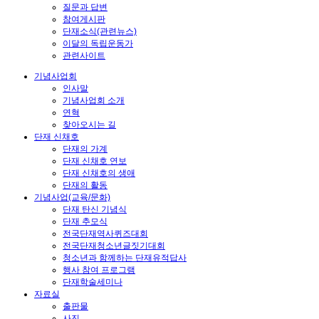
질문과 답변
참여게시판
단재소식(관련뉴스)
이달의 독립운동가
관련사이트
기념사업회
인사말
기념사업회 소개
연혁
찾아오시는 길
단재 신채호
단재의 가계
단재 신채호 연보
단재 신채호의 생애
단재의 활동
기념사업(교육/문화)
단재 탄신 기념식
단재 추모식
전국단재역사퀴즈대회
전국단재청소년글짓기대회
청소년과 함께하는 단재유적답사
행사 참여 프로그램
단재학술세미나
자료실
출판물
사진