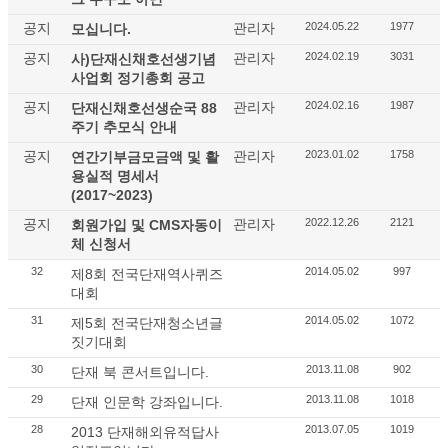
공지
관리자
2024.05.22
1977
모십니다.
공지
관리자
2024.02.19
3031
사)단재신채호선생기념
사업회 정기총회 공고
공지
관리자
2024.02.16
1987
단재신채호선생순국 88
주기 추모식 안내
공지
관리자
2023.01.02
1758
연간기부금모금액 및 활
용실적 명세서
(2017~2023)
공지
관리자
2022.12.26
2121
회원가입 및 CMS자동이
체 신청서
32
2014.05.02
997
제8회 전국단재역사퀴즈
대회
31
2014.05.02
1072
제5회 전국단재청소년글
짓기대회
30
2013.11.08
902
단재 북 콘서트입니다.
29
2013.11.08
1018
단재 인문학 강좌입니다.
28
2013.07.05
1019
2013 단재해외유적답사