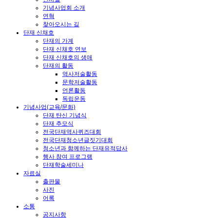
기념사업회 소개
연혁
찾아오시는 길
단재 신채호
단재의 가계
단재 신채호 연보
단재 신채호의 생애
단재의 활동
역사저술활동
문학저술활동
언론활동
독립운동
기념사업(교육/문화)
단재 탄신 기념식
단재 추모식
전국단재역사퀴즈대회
전국단재청소년글짓기대회
청소년과 함께하는 단재유적답사
행사 참여 프로그램
단재학술세미나
자료실
출판물
사진
어록
소통
공지사항