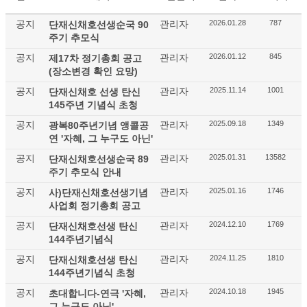
공지
관리자
2026.01.28
787
단재신채호선생순국 90
주기 추모식
공지
관리자
2026.01.12
845
제17차 정기총회 공고
(장소변경 확인 요망)
공지
관리자
2025.11.14
1001
단재신채호 선생 탄신
145주년 기념식 초청
공지
관리자
2025.09.18
1349
광복80주년기념 앵콜공
연 '자혜, 그 누구도 아닌'
공지
관리자
2025.01.31
13582
단재신채호선생순국 89
주기 추모식 안내
공지
관리자
2025.01.16
1746
사)단재신채호선생기념
사업회 정기총회 공고
공지
관리자
2024.12.10
1769
단재신채호선생 탄신
144주년기념식
공지
관리자
2024.11.25
1810
단재신채호선생 탄신
144주년기념식 초청
공지
관리자
2024.10.18
1945
초대합니다-연극 '자혜,
그 누구도 아닌'