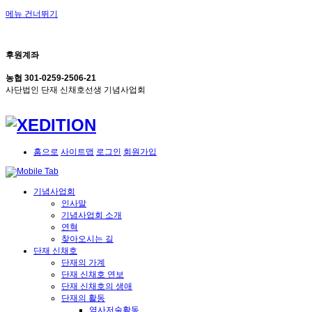
메뉴 건너뛰기
후원계좌
농협 301-0259-2506-21
사단법인 단재 신채호선생 기념사업회
홈으로
사이트맵
로그인
회원가입
기념사업회
인사말
기념사업회 소개
연혁
찾아오시는 길
단재 신채호
단재의 가계
단재 신채호 연보
단재 신채호의 생애
단재의 활동
역사저술활동