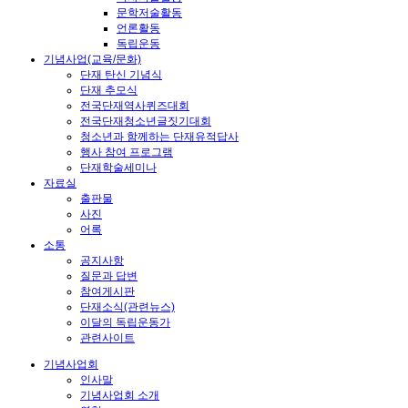
문학저술활동
언론활동
독립운동
기념사업(교육/문화)
단재 탄신 기념식
단재 추모식
전국단재역사퀴즈대회
전국단재청소년글짓기대회
청소년과 함께하는 단재유적답사
행사 참여 프로그램
단재학술세미나
자료실
출판물
사진
어록
소통
공지사항
질문과 답변
참여게시판
단재소식(관련뉴스)
이달의 독립운동가
관련사이트
기념사업회
인사말
기념사업회 소개