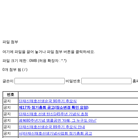
파일 첨부
여기에 파일을 끌어 놓거나 파일 첨부 버튼을 클릭하세요.
파일 크기 제한 :
0MB
(허용 확장자 :
*.*
)
0
개 첨부 됨 (
/
)
글쓴이
비밀번호
홈
번호
공지
단재신채호선생순국 90주기 추모식
공지
제17차 정기총회 공고(장소변경 확인 요망)
공지
단재신채호 선생 탄신145주년 기념식 초청
공지
광복80주년기념 앵콜공연 '자혜, 그 누구도 아닌'
공지
단재신채호선생순국 89주기 추모식 안내
공지
사)단재신채호선생기념사업회 정기총회 공고