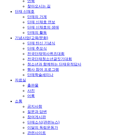
연혁
찾아오시는 길
단재 신채호
단재의 가계
단재 신채호 연보
단재 신채호의 생애
단재의 활동
기념사업(교육/문화)
단재 탄신 기념식
단재 추모식
전국단재역사퀴즈대회
전국단재청소년글짓기대회
청소년과 함께하는 단재유적답사
행사 참여 프로그램
단재학술세미나
자료실
출판물
사진
어록
소통
공지사항
질문과 답변
참여게시판
단재소식(관련뉴스)
이달의 독립운동가
관련사이트