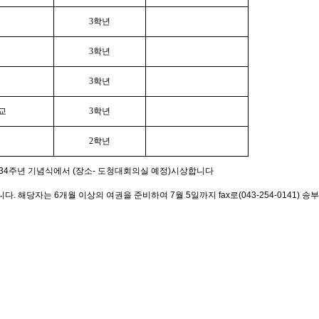
3학년
3학년
3학년
교
3학년
2학년
신 134주년 기념식에서 (장소- 도청대회의실 예정)시상합니다
해당자는 6개월 이상의 여권을 준비하여 7월 5일까지 fax로(043-254-0141) 송