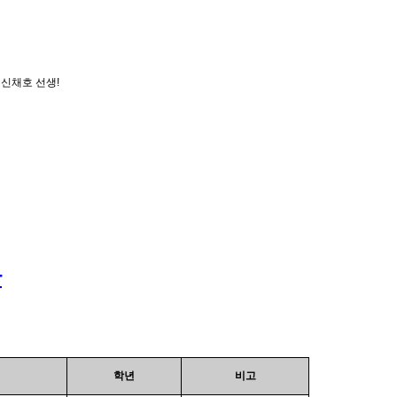
 신채호 선생!
단
학년
비고