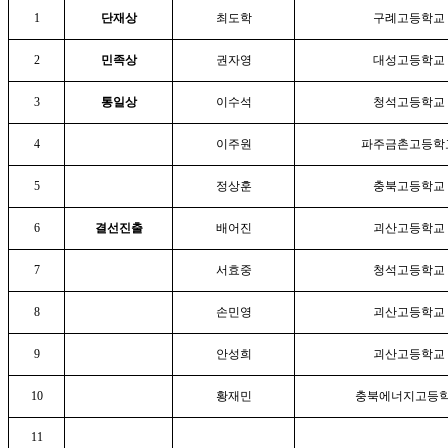
1
단재상
최도학
구례고등학교
2
민족상
권자영
대성고등학교
3
통일상
이수석
청석고등학교
4
이주원
파주금촌고등학
5
정상훈
충북고등학교
6
결선진출
배어진
괴산고등학교
7
서효중
청석고등학교
8
손민영
괴산고등학교
9
안성희
괴산고등학교
10
황재민
충북에너지고등
11