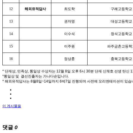
12
해외유적답사
최도학
구례고등학교
13
권자영
대성고등학교
14
이수석
청석고등학교
15
이주원
파주금촌고등학
16
정상훈
충북고등학교
* 단재상, 민족상, 통일상 수상자는 12월 8일 오후 6시 30분 단재 신채호 선생 탄
*통일상 및 결선진출자는 가나다순입니다.
* 해외유적답사는 8월8일~14일까지 6박7일 진행되며 사전에 오리엔테이션이 있습니다. 
이 게시물을
댓글
0