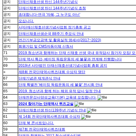
공지
단재신채호선생 탄신 144주년기념식
공지
단재신채호선생 탄신 144주년기념식 초청
공지
초대합니다-연극 '자혜, 그 누구도 아닌'
공지
모십니다.
공지
사)단재신채호선생기념사업회 정기총회 공고
공지
단재신채호선생순국 88주기 추모식 안내
공지
연간기부금모금액 및 활용실적 명세서(2017~2023)
공지
회원가입 및 CMS자동이체 신청서
71
2019.청소년과 함께하는 단재 신채호 선생 국내 유적답사 참가자 모집/ 
70
단재 역사 특강- 베이징 독립운동의 세 불꽃과 연계해 진행합니다
69
2019년 사단법인 단재신채호선생기념사업회 총회 공지
»
제8회 전국단재역사퀴즈대회 수상자 명단
67
단재기념관 재개관식 안내
66
단재 특별전 '베이징 독립운동의 세 불꽃' 전시회 안내
65
2019. 청소년과 함께 하는 해외 유적 답사 일정 안내
64
단재전문강사양성교육(기본) 교육생 모집합니다.
63
2024 찾아가는 단재역사 퀴즈교실
62
단재신채호선생 탄신139주년 기념식 안내
61
제 14회 전국단재역사퀴즈대회 수상자
60
단재 북 콘서트입니다.
59
제7회 전국단재역사퀴즈대회
58
단재와 함께하는 2012 청소년페스티벌