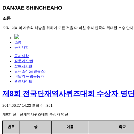
DANJAE SHINCHEAHO
소통
오직, 겨레의 자유와 해방을 위하여 모든 것을 다 바친 우리 민족의 위대한 스승 단재
소통
공지사항
공지사항
질문과 답변
참여게시판
단재소식(관련뉴스)
이달의 독립운동가
관련사이트
제8회 전국단재역사퀴즈대회 수상자 명
2014.06.27 14:23
조회 수 : 851
제8회 전국단재역사퀴즈대회 수상자 명단
번호
상
이름
학교