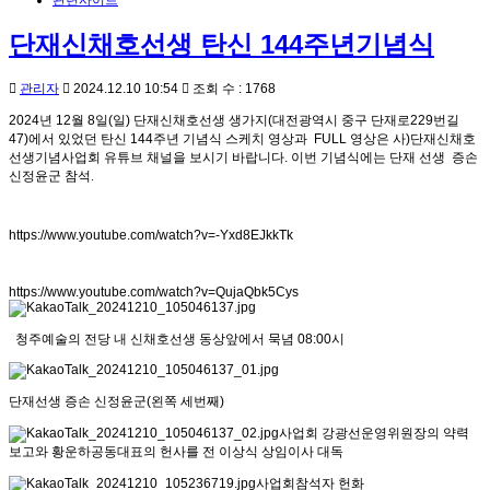
단재신채호선생 탄신 144주년기념식
관리자
2024.12.10 10:54
조회 수 : 1768
2024년 12월 8일(일) 단재신채호선생 생가지(대전광역시 중구 단재로229번길
47)에서 있었던 탄신 144주년 기념식 스케치 영상과 FULL 영상은 사)단재신채호
선생기념사업회 유튜브 채널을 보시기 바랍니다. 이번 기념식에는
단재 선생
증손
신정윤군
참석
.
https://www.youtube.com/watch?v=-Yxd8EJkkTk
https://www.youtube.com/watch?v=QujaQbk5Cys
청주예술의 전당 내 신채호선생 동상앞에서 묵념 08:00시
단재선생 증손 신정윤군(왼쪽 세번째)
사업회 강광선운영위원장의 약력
보고와 황운하공동대표의 헌사를 전 이상식 상임이사 대독
사업회참석자 헌화