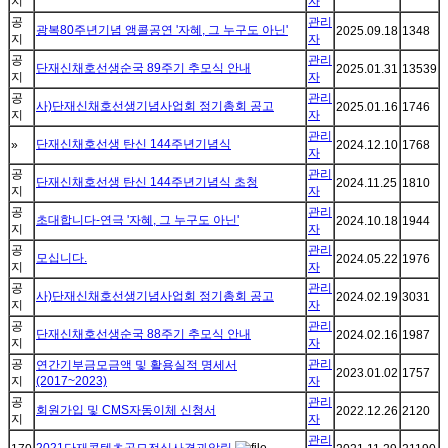
지
자
공
관리
광복80주년기념 앵콜공연 '자혜, 그 누구도 아닌'
2025.09.18
1348
지
자
공
관리
단재신채호선생순국 89주기 추모식 안내
2025.01.31
13539
지
자
공
관리
사)단재신채호선생기념사업회 정기총회 공고
2025.01.16
1746
지
자
관리
단재신채호선생 탄신 144주년기념식
»
2024.12.10
1768
자
공
관리
단재신채호선생 탄신 144주년기념식 초청
2024.11.25
1810
지
자
공
관리
초대합니다-연극 '자혜, 그 누구도 아닌'
2024.10.18
1944
지
자
공
관리
모십니다.
2024.05.22
1976
지
자
공
관리
사)단재신채호선생기념사업회 정기총회 공고
2024.02.19
3031
지
자
공
관리
단재신채호선생순국 88주기 추모식 안내
2024.02.16
1987
지
자
공
관리
연간기부금모금액 및 활용실적 명세서
2023.01.02
1757
지
(2017~2023)
자
공
관리
회원가입 및 CMS자동이체 신청서
2022.12.26
2120
지
자
관리