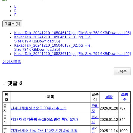
첨부 [
4
]
KakaoTalk_20241210_105046137.jpg
[File Size:768.9KB/Download:95]
KakaoTalk_20241210_105046137_01.jpg
[File
Size:819.4KB/Download:86]
KakaoTalk_20241210_105046137_02.jpg
[File
Size:734.6KB/Download:85]
KakaoTalk_20241210_105236719.jpg
[File Size:794.6KB/Download:92]
이 게시물을
목록
댓글
0
번
글쓴
조회
제목
날짜
호
이
수
공
관리
단재신채호선생순국 90주기 추모식
2026.01.28
787
지
자
공
관리
제17차 정기총회 공고(장소변경 확인 요망)
2026.01.12
844
지
자
공
관리
단재신채호 선생 탄신145주년 기념식 초청
2025.11.14
1000