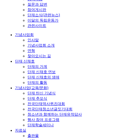
질문과 답변
참여게시판
단재소식(관련뉴스)
이달의 독립운동가
관련사이트
기념사업회
인사말
기념사업회 소개
연혁
찾아오시는 길
단재 신채호
단재의 가계
단재 신채호 연보
단재 신채호의 생애
단재의 활동
기념사업(교육/문화)
단재 탄신 기념식
단재 추모식
전국단재역사퀴즈대회
전국단재청소년글짓기대회
청소년과 함께하는 단재유적답사
행사 참여 프로그램
단재학술세미나
자료실
출판물