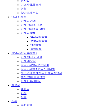
인사말
기념사업회 소개
연혁
찾아오시는 길
단재 신채호
단재의 가계
단재 신채호 연보
단재 신채호의 생애
단재의 활동
역사저술활동
문학저술활동
언론활동
독립운동
기념사업(교육/문화)
단재 탄신 기념식
단재 추모식
전국단재역사퀴즈대회
전국단재청소년글짓기대회
청소년과 함께하는 단재유적답사
행사 참여 프로그램
단재학술세미나
자료실
출판물
사진
어록
소통
공지사항