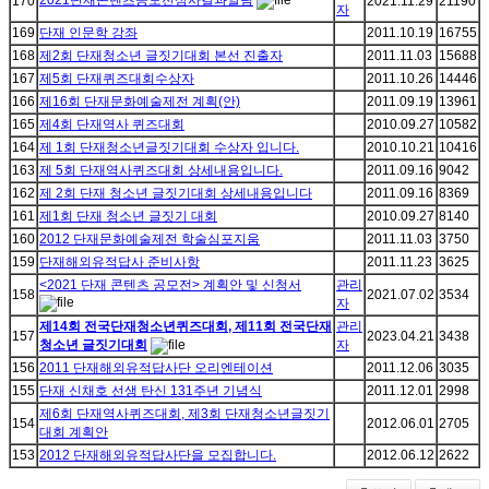
2021단재콘텐츠공모전심사결과알림
170
2021.11.29
21190
자
169
단재 인문학 강좌
2011.10.19
16755
168
제2회 단재청소년 글짓기대회 본선 진출자
2011.11.03
15688
167
제5회 단재퀴즈대회수상자
2011.10.26
14446
166
제16회 단재문화예술제전 계획(안)
2011.09.19
13961
165
제4회 단재역사 퀴즈대회
2010.09.27
10582
164
제 1회 단재청소년글짓기대회 수상자 입니다.
2010.10.21
10416
163
제 5회 단재역사퀴즈대회 상세내용입니다.
2011.09.16
9042
162
제 2회 단재 청소년 글짓기대회 상세내용입니다
2011.09.16
8369
161
제1회 단재 청소년 글짓기 대회
2010.09.27
8140
160
2012 단재문화예술제전 학술심포지움
2011.11.03
3750
159
단재해외유적답사 준비사항
2011.11.23
3625
<2021 단재 콘텐츠 공모전> 계획안 및 신청서
관리
158
2021.07.02
3534
자
제14회 전국단재청소년퀴즈대회, 제11회 전국단재
관리
157
2023.04.21
3438
청소년 글짓기대회
자
156
2011 단재해외유적답사단 오리엔테이션
2011.12.06
3035
155
단재 신채호 선생 탄신 131주년 기념식
2011.12.01
2998
제6회 단재역사퀴즈대회, 제3회 단재청소년글짓기
154
2012.06.01
2705
대회 계획안
153
2012 단재해외유적답사단을 모집합니다.
2012.06.12
2622