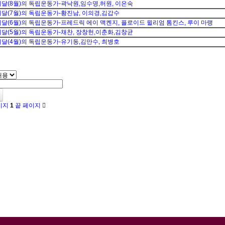
이달(8월)의 독립운동가-곽낙원,임수명,허원, 이은숙
이달(7월)의 독립운동가-황진남, 이의경,김갑수
이달(6월)의 독립운동가-프레드릭 에이 맥켄지, 플로이드 윌리엄 톰킨스, 루이 마랭
이달(5월)의 독립운동가-채찬, 장창헌,이춘화,김창균
이달(4월)의 독립운동가-유기동,김만수, 최병호
이지
1
끝 페이지