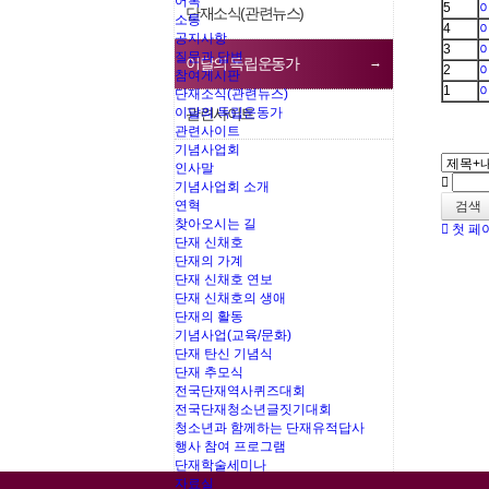
어록
5
단재소식(관련뉴스)
소통
4
공지사항
3
질문과 답변
이달의 독립운동가
2
참여게시판
1
단재소식(관련뉴스)
이달의 독립운동가
관련사이트
관련사이트
기념사업회
인사말
기념사업회 소개
연혁
검색
찾아오시는 길
첫 페
단재 신채호
단재의 가계
단재 신채호 연보
단재 신채호의 생애
단재의 활동
기념사업(교육/문화)
단재 탄신 기념식
단재 추모식
전국단재역사퀴즈대회
전국단재청소년글짓기대회
청소년과 함께하는 단재유적답사
행사 참여 프로그램
단재학술세미나
자료실