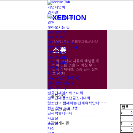
기념사업회
인사말
기념사업회 소개
연혁
찾아오시는 길
단재 신채호
단재의 가계
DANJAE SHINCHEAHO
단재 신채호 연보
소통
단재 신채호의 생애
소통
이달의 독립운동가
단재의 활동
역사저술활동
오직, 겨레의 자유와 해방을 위
문학저술활동
하여 모든 것을 다 바친 우리
언론활동
민족의 위대한 스승 단재 신채
독립운동
호 선생!
기념사업(교육/문화)
단재 탄신 기념식
단재 추모식
전국단재역사퀴즈대회
공지사항
전국단재청소년글짓기대회
청소년과 함께하는 단재유적답사
번호
행사 참여 프로그램
질문과 답변
9
단재학술세미나
자료실
8
참여게시판
출판물
7
사진
6