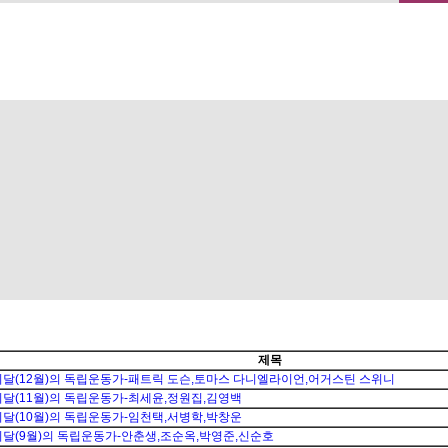
메뉴 건너뛰기
제목
이달(12월)의 독립운동가-패트릭 도슨,토마스 다니엘라이언,어거스틴 스위니
이달(11월)의 독립운동가-최세윤,정원집,김영백
이달(10월)의 독립운동가-임천택,서병학,박창운
이달(9월)의 독립운동가-안춘생,조순옥,박영준,신순호