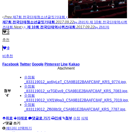
Prev
제7회 전국단재청소년글짓기대회
제7회 전국단재청소년글짓기대회
2017.09.22
관리자
제 10회 전국단재역사퀴
by
즈대회
Next
제 10회 전국단재역사퀴즈대회
2017.09.22
관리자
by
0
추천
0
비추천
Facebook
Twitter
Google
Pinterest
Line
Kakao
Atachment
수정됨
_833119012_ao6jyLeT_C5A9B1E2BAAFC8AF_KRS_9774.jpg
,
수정됨
첨부
_833119012_szTGEvo9_C5A9B1E2BAAFC8AF_KRS_7083.jpg
,
'
4
'
수정됨
_833119012_VXf1Wga3_C5A9B1E2BAAFC8AF_KRS_7019.jpg
,
수정됨
_833119012_Zf608bSt_C5A9B1E2BAAFC8AF_KRS_7787.jpg
,
위로
아래로
댓글로 가기
인쇄
첨부
수정
삭제
✔
댓글 쓰기
에디터 선택하기