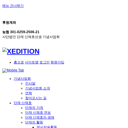
메뉴 건너뛰기
후원계좌
농협 301-0259-2506-21
사단법인 단재 신채호선생 기념사업회
홈으로
사이트맵
로그인
회원가입
기념사업회
인사말
기념사업회 소개
연혁
찾아오시는 길
단재 신채호
단재의 가계
단재 신채호 연보
단재 신채호의 생애
단재의 활동
역사저술활동