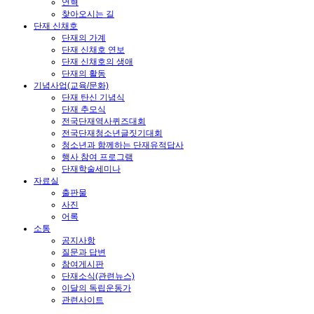
연혁
찾아오시는 길
단재 신채호
단재의 가계
단재 신채호 연보
단재 신채호의 생애
단재의 활동
기념사업(교육/문화)
단재 탄신 기념식
단재 추모식
전국단재역사퀴즈대회
전국단재청소년글짓기대회
청소년과 함께하는 단재유적답사
행사 참여 프로그램
단재학술세미나
자료실
출판물
사진
어록
소통
공지사항
질문과 답변
참여게시판
단재소식(관련뉴스)
이달의 독립운동가
관련사이트