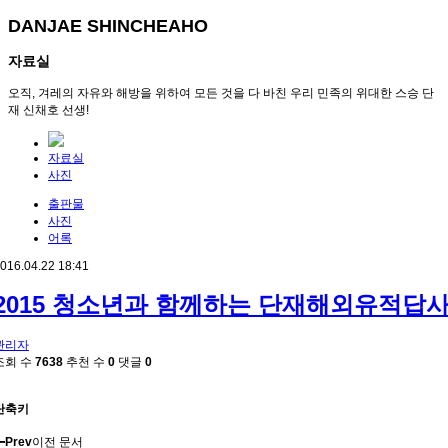
DANJAE SHINCHEAHO
자료실
오직, 겨레의 자유와 해방을 위하여 모든 것을 다 바친 우리 민족의 위대한 스승 단
재 신채호 선생!
자료실
사진
출판물
사진
어록
016.04.22 18:41
2015 청소년과 함께하는 단재해외유적답
관리자
조회 수
7638
추천 수
0
댓글
0
단축키
Prev
이전 문서