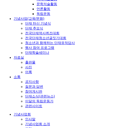
문학저술활동
언론활동
독립운동
기념사업(교육/문화)
단재 탄신 기념식
단재 추모식
전국단재역사퀴즈대회
전국단재청소년글짓기대회
청소년과 함께하는 단재유적답사
행사 참여 프로그램
단재학술세미나
자료실
출판물
사진
어록
소통
공지사항
질문과 답변
참여게시판
단재소식(관련뉴스)
이달의 독립운동가
관련사이트
기념사업회
인사말
기념사업회 소개