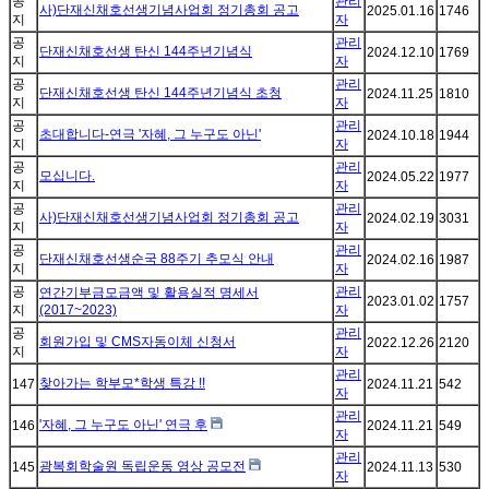
공
관리
사)단재신채호선생기념사업회 정기총회 공고
2025.01.16
1746
지
자
공
관리
단재신채호선생 탄신 144주년기념식
2024.12.10
1769
지
자
공
관리
단재신채호선생 탄신 144주년기념식 초청
2024.11.25
1810
지
자
공
관리
초대합니다-연극 '자혜, 그 누구도 아닌'
2024.10.18
1944
지
자
공
관리
모십니다.
2024.05.22
1977
지
자
공
관리
사)단재신채호선생기념사업회 정기총회 공고
2024.02.19
3031
지
자
공
관리
단재신채호선생순국 88주기 추모식 안내
2024.02.16
1987
지
자
공
관리
연간기부금모금액 및 활용실적 명세서
2023.01.02
1757
지
(2017~2023)
자
공
관리
회원가입 및 CMS자동이체 신청서
2022.12.26
2120
지
자
관리
찾아가는 학부모*학생 특강 !!
147
2024.11.21
542
자
관리
'자혜, 그 누구도 아닌' 연극 후
146
2024.11.21
549
자
관리
광복회학술원 독립운동 영상 공모전
145
2024.11.13
530
자