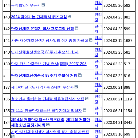
관리
공익법인의무공시
144
2024.05.20
582
자
관리
2024 찾아가는 단재역사 퀴즈교실
143
2024.04.23
882
자
관리
단재신채호 유적지 답사 프로그램 신청
142
2024.04.23
599
자
관리
사)단재신채호선생기념사업회 정기총회 자료집
141
2024.03.11
1687
자
관리
단재신채호선생순국 88주기 추모식 -헌사
140
2024.02.23
582
자
관리
단재 탄신 143주년 기념 헌사(獻辭)-20231208
139
2024.02.23
517
자
관리
단재신채호선생순국 88주기 추모식 거행
»
2024.02.22
816
자
관리
제 14회 전국단재역사퀴즈대회 수상자
137
2023.06.21
898
자
관리
청소년과 함께하는 단재해외유적답사자 모집
136
2023.06.21
1119
자
관리
제 11회 전국단재청소년 글짓기대회 입상자
135
2023.06.21
1154
자
제14회 전국단재청소년퀴즈대회, 제11회 전국단
관리
134
2023.04.21
3442
재청소년 글짓기대회
자
관리
사)단재신채호선생기념사업회 정기 총회 자료집
133
2023.03.10
699
자