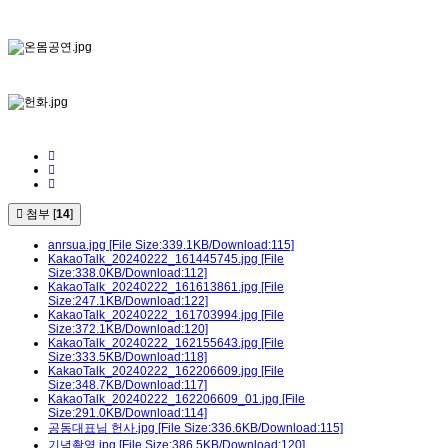
첨부 [
14
]
anrsua.jpg
[File Size:339.1KB/Download:115]
KakaoTalk_20240222_161445745.jpg
[File
Size:338.0KB/Download:112]
KakaoTalk_20240222_161613861.jpg
[File
Size:247.1KB/Download:122]
KakaoTalk_20240222_161703994.jpg
[File
Size:372.1KB/Download:120]
KakaoTalk_20240222_162155643.jpg
[File
Size:333.5KB/Download:118]
KakaoTalk_20240222_162206609.jpg
[File
Size:348.7KB/Download:117]
KakaoTalk_20240222_162206609_01.jpg
[File
Size:291.0KB/Download:114]
공동대표님 헌사.jpg
[File Size:336.6KB/Download:115]
기념촬영.jpg
[File Size:386.5KB/Download:120]