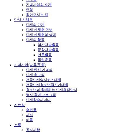
기념사업회 소개
연혁
찾아오시는 길
단재 신채호
단재의 가계
단재 신채호 연보
단재 신채호의 생애
단재의 활동
역사저술활동
문학저술활동
언론활동
독립운동
기념사업(교육/문화)
단재 탄신 기념식
단재 추모식
전국단재역사퀴즈대회
전국단재청소년글짓기대회
청소년과 함께하는 단재유적답사
행사 참여 프로그램
단재학술세미나
자료실
출판물
사진
어록
소통
공지사항