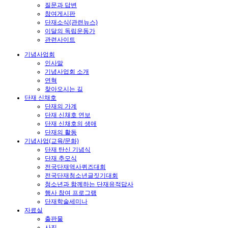
질문과 답변
참여게시판
단재소식(관련뉴스)
이달의 독립운동가
관련사이트
기념사업회
인사말
기념사업회 소개
연혁
찾아오시는 길
단재 신채호
단재의 가계
단재 신채호 연보
단재 신채호의 생애
단재의 활동
기념사업(교육/문화)
단재 탄신 기념식
단재 추모식
전국단재역사퀴즈대회
전국단재청소년글짓기대회
청소년과 함께하는 단재유적답사
행사 참여 프로그램
단재학술세미나
자료실
출판물
사진