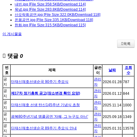
내빈.jpg
[File Size:358.5KB/Download:114]
묵념.jpg
[File Size:283.8KB/Download:114]
산오락회공연.jpg
[File Size:322.0KB/Download:118]
온몸공연.jpg
[File Size:335.1KB/Download:118]
헌화.jpg
[File Size:315.5KB/Download:115]
이 게시물을
목록
댓글
0
번
글쓴
조회
제목
날짜
호
이
수
공
관리
단재신채호선생순국 90주기 추모식
2026.01.28
787
지
자
공
관리
제17차 정기총회 공고(장소변경 확인 요망)
2026.01.12
844
지
자
공
관리
단재신채호 선생 탄신145주년 기념식 초청
2025.11.14
1000
지
자
공
관리
광복80주년기념 앵콜공연 '자혜, 그 누구도 아닌'
2025.09.18
1349
지
자
공
관리
단재신채호선생순국 89주기 추모식 안내
2025.01.31
13578
지
자