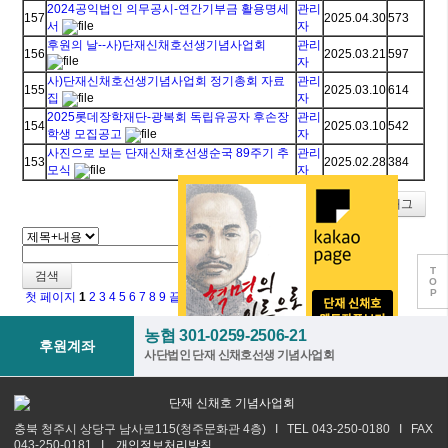
2024공익법인 의무공시-연간기부금 활용명세
관리
157
2025.04.30
573
서
자
후원의 날--사)단재신채호선생기념사업회
관리
156
2025.03.21
597
자
사)단재신채호선생기념사업회 정기총회 자료
관리
155
2025.03.10
614
집
자
2025롯데장학재단-광복회 독립유공자 후손장
관리
154
2025.03.10
542
학생 모집공고
자
사진으로 보는 단재신채호선생순국 89주기 추
관리
153
2025.02.28
384
모식
자
쓰기
태그
T
검색
O
P
첫 페이지
1
2
3
4
5
6
7
8
9
끝 페이지
농협 301-0259-2506-21
후원계좌
사단법인 단재 신채호선생 기념사업회
충북 청주시 상당구 남사로115(청주문화관 4층) I TEL 043-250-0180 I FAX
043-250-0181 I
개인정보처리방침