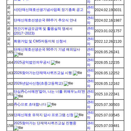
자
공
관리
사)단재신채호선생기념사업회 정기총회 공고
2024.02.19
3031
지
자
공
관리
단재신채호선생순국 88주기 추모식 안내
2024.02.16
1987
지
자
공
관리
연간기부금모금액 및 활용실적 명세서
2023.01.02
1757
지
(2017~2023)
자
공
관리
회원가입 및 CMS자동이체 신청서
2022.12.26
2120
지
자
단재신채호선생순국 90주기 기념 해외답사
관리
165
2026.05.26
241
자
관리
2025공익법인의무공시
164
2026.05.12
235
자
관리
2026찾아가는단재역사퀴즈교실 시행
163
2026.05.12
252
자
관리
2026년답사신청(초중고등학교)
162
2026.05.12
162
자
단심丹心서예전'칼아, 나는 너를 위해우노라'전
관리
161
2025.10.22
341
자
관리
丹心으로 초대합니다
160
2025.07.30
503
자
관리
단재신채호 유적지 답사 프로그램 신청
159
2025.07.03
545
자
2025찾아가는 단재역사퀴즈교실 진행중
관리
158
2025.07.03
481
자