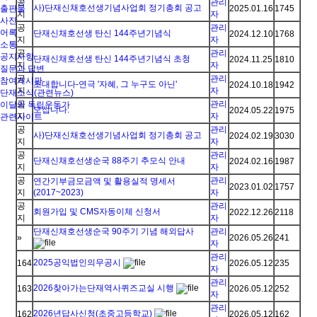
공
관리
사)단재신채호선생기념사업회 정기총회 공고
출판물
2025.01.16
1745
지
자
사진
공
관리
어록
단재신채호선생 탄신 144주년기념식
2024.12.10
1768
지
자
소통
공
관리
공지사항
단재신채호선생 탄신 144주년기념식 초청
2024.11.25
1810
지
자
질문과 답변
공
관리
참여게시판
초대합니다-연극 '자혜, 그 누구도 아닌'
2024.10.18
1942
지
자
단재소식(관련뉴스)
공
관리
이달의 독립운동가
모십니다.
2024.05.22
1975
지
자
관련사이트
공
관리
사)단재신채호선생기념사업회 정기총회 공고
2024.02.19
3030
지
자
공
관리
단재신채호선생순국 88주기 추모식 안내
2024.02.16
1987
지
자
공
관리
연간기부금모금액 및 활용실적 명세서
2023.01.02
1757
지
(2017~2023)
자
공
관리
회원가입 및 CMS자동이체 신청서
2022.12.26
2118
지
자
단재신채호선생순국 90주기 기념 해외답사
관리
»
2026.05.26
241
자
관리
2025공익법인의무공시
164
2026.05.12
235
자
관리
2026찾아가는단재역사퀴즈교실 시행
163
2026.05.12
252
자
관리
2026년답사신청(초중고등학교)
162
2026.05.12
162