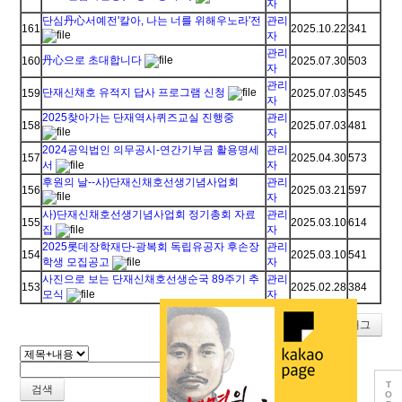
자
단심丹心서예전'칼아, 나는 너를 위해우노라'전
관리
161
2025.10.22
341
자
관리
丹心으로 초대합니다
160
2025.07.30
503
자
관리
단재신채호 유적지 답사 프로그램 신청
159
2025.07.03
545
자
2025찾아가는 단재역사퀴즈교실 진행중
관리
158
2025.07.03
481
자
2024공익법인 의무공시-연간기부금 활용명세
관리
157
2025.04.30
573
서
자
후원의 날--사)단재신채호선생기념사업회
관리
156
2025.03.21
597
자
사)단재신채호선생기념사업회 정기총회 자료
관리
155
2025.03.10
614
집
자
2025롯데장학재단-광복회 독립유공자 후손장
관리
154
2025.03.10
541
학생 모집공고
자
사진으로 보는 단재신채호선생순국 89주기 추
관리
153
2025.02.28
384
모식
자
쓰기
태그
T
검색
O