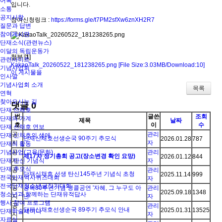
어록
입니다.
소통
공지사항
참여신청링크 :
https://forms.gle/t7PM2sfXw6znXH2R7
질문과 답변
참여게시판
단재소식(관련뉴스)
이달의 독립운동가
첨부 [
1
]
관련사이트
KakaoTalk_20260522_181238265.png
[File Size:3.03MB/Download:10]
기념사업회
이 게시물을
인사말
기념사업회 소개
목록
연혁
찾아오시는 길
댓글
0
단재 신채호
번
글쓴
조회
단재의 가계
제목
날짜
호
이
수
단재 신채호 연보
공
관리
단재 신채호의 생애
단재신채호선생순국 90주기 추모식
2026.01.28
787
지
자
단재의 활동
기념사업(교육/문화)
공
관리
제17차 정기총회 공고(장소변경 확인 요망)
2026.01.12
844
단재 탄신 기념식
지
자
단재 추모식
공
관리
단재신채호 선생 탄신145주년 기념식 초청
2025.11.14
999
전국단재역사퀴즈대회
지
자
전국단재청소년글짓기대회
공
광복80주년기념 앵콜공연 '자혜, 그 누구도 아
관리
2025.09.18
1348
청소년과 함께하는 단재유적답사
지
닌'
자
행사 참여 프로그램
공
관리
단재신채호선생순국 89주기 추모식 안내
2025.01.31
13525
단재학술세미나
지
자
자료실