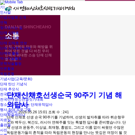
메뉴 건너뛰기
기념사업회
인사말
기념사업회 소개
연혁
DANJAE SHINCHEAHO
찾아오시는 길
소통
단재 신채호
소통
공지사항
단재의 가계
단재 신채호 연보
오직, 겨레의 자유와 해방을 위
단재 신채호의 생애
하여 모든 것을 다 바친 우리
단재의 활동
민족의 위대한 스승 단재 신채
역사저술활동
호 선생!
문학저술활동
언론활동
독립운동
기념사업(교육/문화)
단재 탄신 기념식
단재 추모식
단재신채호선생순국 90주기 기념 해
전국단재역사퀴즈대회
전국단재청소년글짓기대회
외답사
청소년과 함께하는 단재유적답사
행사 참여 프로그램
관리자
2026.05.26 15:01
조회 수 : 241
단재학술세미나
단재 신채호 선생 순국 90주기를 기념하며, 선생의 발자취를 따라 뤼순형무
자료실
소와 백두산, 북간도, 러시아 연해주를 잇는 특별한 답사를 준비했습니다. 단
출판물
재 선생과 윤동주, 이상설, 최재형, 홍범도, 그리고 이름 없이 싸웠던 수많은
사진
독립운동가들의 흔적을 따라 독립운동의 현장을 만나는 뜻깊은 여정이 될 것